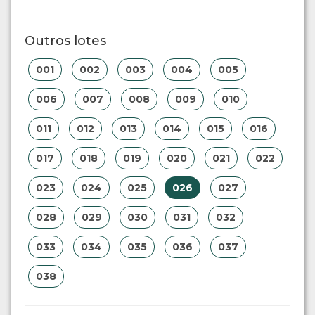
Outros lotes
001
002
003
004
005
006
007
008
009
010
011
012
013
014
015
016
017
018
019
020
021
022
023
024
025
026
027
028
029
030
031
032
033
034
035
036
037
038