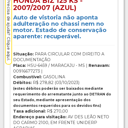
HONDA BIZ 125 KS -
Precisa de ajuda? Clique aqui.
2007/2007 (AZUL)
Auto de vistoria não aponta
adulteração no chassi nem no
motor. Estado de conservação
aparente: recuperável.
Situação:
PARA CIRCULAR COM DIREITO A
DOCUMENTAÇÃO
Placa:
HSU-6459 / MARACAJU - MS |
Renavam:
00916677273 |
Combustível:
GASOLINA
Débitos:
R$ 278,82 (03/10/2023)
(estes débitos poderão ser baixados mediante
requerimento do arrematante junto ao DETRAN do
seu Estado, mediante apresentação dos
documentos requeridos para os devidos fins)
Taxa adicional:
R$ 270,00
Endereço para visitação:
AV DES LEÃO NETO
DO CARMO 2100, EM FRENTE UNIDERP