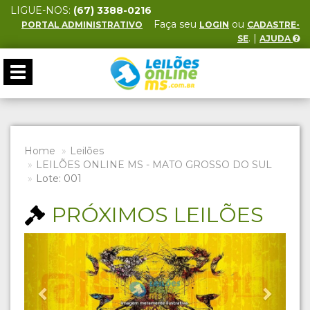
LIGUE-NOS:
(67) 3388-0216
Faça seu
ou
PORTAL ADMINISTRATIVO
LOGIN
CADASTRE-
. |
SE
AJUDA
Toggle
navigation
Home
Leilões
LEILÕES ONLINE MS - MATO GROSSO DO SUL
Lote: 001
PRÓXIMOS LEILÕES
Previous
Next