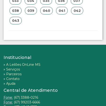
033
034
035
036
037
038
039
040
041
042
043
Institucional
»
A Leilões OnLine MS
»
Serviços
»
Parceiros
»
Contato
»
Ajuda
Central de Atendimento
Fone:
(67) 3388-0216
Fone:
(67) 99203-6666