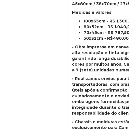
45x80cm / 38x70cm / 27x
Medidas e valores:
100x65cm - R$ 1.300
80x52cm - R$ 1.040,
70x45cm - R$ 787,5
50x32cm - R$480,00
• Obra impressa em canva
alta resolução e tinta pig
garantindo longa durabil
cores por muitos anos. Ca
a 7 (sete) unidades numer
• Realizamos envios para t
transportadoras, com pra
úteis após a confirmação
cuidadosamente e enviad
embalagens fornecidas pel
integridade durante o tra
responsabilidade do clien
• Chassis e molduras estã
exclusivamente para Camp