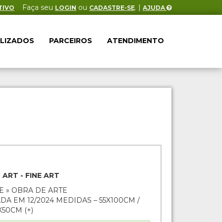
Faça seu
ou
. |
TIVO
LOGIN
CADASTRE-SE
AJUDA
ALIZADOS
PARCEIROS
ATENDIMENTO
 ART - FINE ART
E » OBRA DE ARTE
ADA EM 12/2024 MEDIDAS – 55X100CM /
X50CM (+)