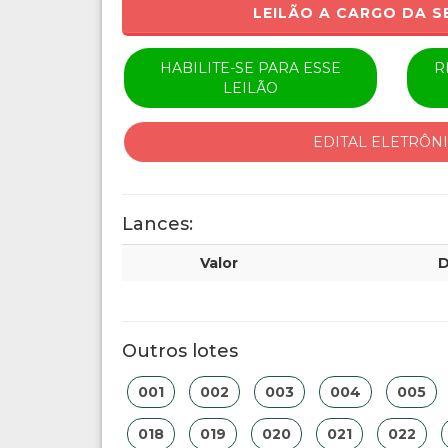
LEILÃO A CARGO DA S
HABILITE-SE PARA ESSE
R
LEILÃO
EDITAL ELETRÔN
Lances:
Valor
D
Outros lotes
001
002
003
004
005
018
019
020
021
022