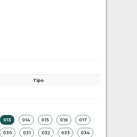
Tipo
013
014
015
016
017
030
031
032
033
034