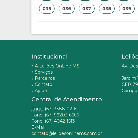
035
036
037
038
039
Institucional
Leilõ
»
A Leilões OnLine MS
Av. Des
»
Serviços
»
Parceiros
Jardim 
»
Contato
CEP 79
»
Ajuda
Campo 
Central de Atendimento
Fone:
(67) 3388-0216
Fone:
(67) 99203-6666
Fone:
(67) 4042-1513
E-Mail:
contato@leiloesonlinems.com.br