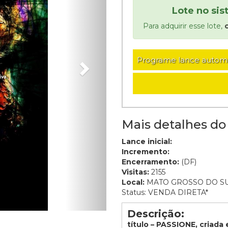
Lote no si
Para adquirir esse lote,
Programe lance autom
Mais detalhes do 
Lance inicial:
Incremento:
Encerramento:
(DF)
Visitas:
2155
Local:
MATO GROSSO DO S
Status: VENDA DIRETA*
Descrição:
título – PASSIONE, criada