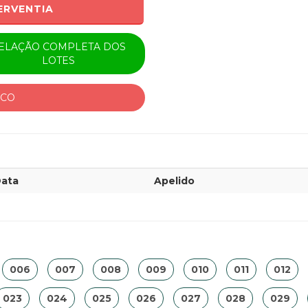
ERVENTIA
ELAÇÃO COMPLETA DOS
LOTES
ICO
ata
Apelido
006
007
008
009
010
011
012
023
024
025
026
027
028
029