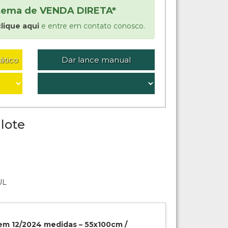
stema de VENDA DIRETA*
clique aqui
e entre em contato conosco.
ático
Dar lance manual
lote
UL
 em 12/2024 medidas – 55x100cm /