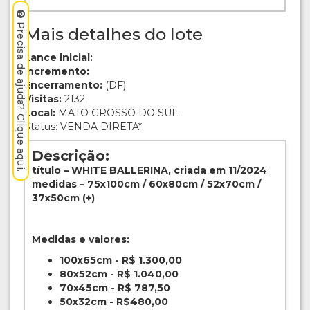
Precisa de ajuda? Clique aqui.
Mais detalhes do lote
Lance inicial:
Incremento:
Encerramento:
(DF)
Visitas:
2132
Local:
MATO GROSSO DO SUL
Status: VENDA DIRETA*
Descrição:
título – WHITE BALLERINA, criada em 11/2024
medidas – 75x100cm / 60x80cm / 52x70cm /
37x50cm (+)
Medidas e valores:
100x65cm - R$ 1.300,00
80x52cm - R$ 1.040,00
70x45cm - R$ 787,50
50x32cm - R$480,00