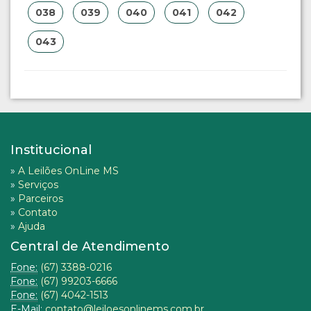
038
039
040
041
042
043
Institucional
»
A Leilões OnLine MS
»
Serviços
»
Parceiros
»
Contato
»
Ajuda
Central de Atendimento
Fone:
(67) 3388-0216
Fone:
(67) 99203-6666
Fone:
(67) 4042-1513
E-Mail:
contato@leiloesonlinems.com.br