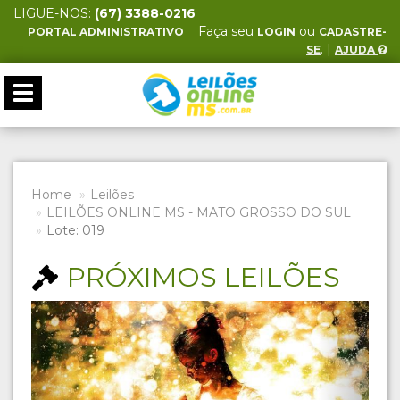
LIGUE-NOS:
(67) 3388-0216
Faça seu
ou
PORTAL ADMINISTRATIVO
LOGIN
CADASTRE-
. |
SE
AJUDA
Toggle
navigation
Home
Leilões
LEILÕES ONLINE MS - MATO GROSSO DO SUL
Lote: 019
PRÓXIMOS LEILÕES
Previous
Next