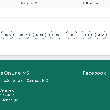
06/12 16:09
QUERIDAO
006
007
008
009
010
011
012
es OnLine MS
Facebook
. Leão Neto do Carmo, 2100
Veraneio
037-100
Grande (MS)