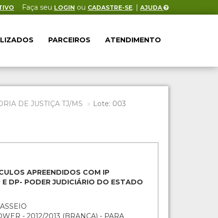
Faça seu
ou
. |
TIVO
LOGIN
CADASTRE-SE
AJUDA
ALIZADOS
PARCEIROS
ATENDIMENTO
IA DE JUSTIÇA TJ/MS
Lote: 003
EÍCULOS APREENDIDOS COM IP
E DP- PODER JUDICIÁRIO DO ESTADO
PASSEIO
ER - 2012/2013 (BRANCA) - PARA