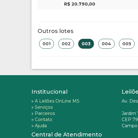
R$ 20.790,00
Outros lotes
001
002
003
004
005
Institucional
Leilõ
»
A Leilões OnLine MS
Av. Des
»
Serviços
»
Parceiros
Jardim 
»
Contato
CEP 79
»
Ajuda
Campo 
Central de Atendimento