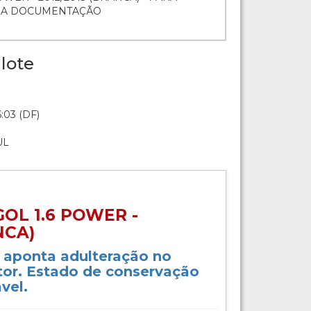
O A DOCUMENTAÇÃO
lote
:03 (DF)
UL
OL 1.6 POWER -
NCA)
o aponta adulteração no
or. Estado de conservação
vel.