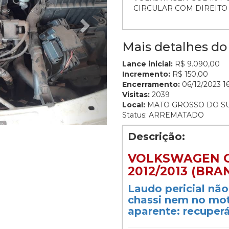
CIRCULAR COM DIREIT
Mais detalhes do 
Lance inicial:
R$ 9.090,00
Incremento:
R$ 150,00
Encerramento:
06/12/2023 16
Visitas:
2039
Local:
MATO GROSSO DO S
Status: ARREMATADO
Descrição:
VOLKSWAGEN G
2012/2013 (BRA
Laudo pericial nã
chassi nem no mot
aparente: recuperá