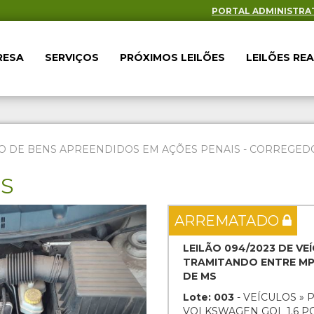
PORTAL ADMINISTRA
RESA
SERVIÇOS
PRÓXIMOS LEILÕES
LEILÕES RE
O DE BENS APREENDIDOS EM AÇÕES PENAIS - CORREGEDOR
ES
Next
ARREMATADO
LEILÃO 094/2023 DE V
TRAMITANDO ENTRE MP 
DE MS
Lote: 003
- VEÍCULOS » 
VOLKSWAGEN GOL 1.6 POW