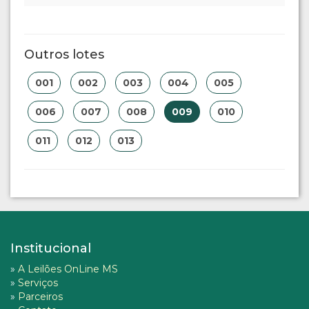
Outros lotes
001
002
003
004
005
006
007
008
009
010
011
012
013
Institucional
»
A Leilões OnLine MS
»
Serviços
»
Parceiros