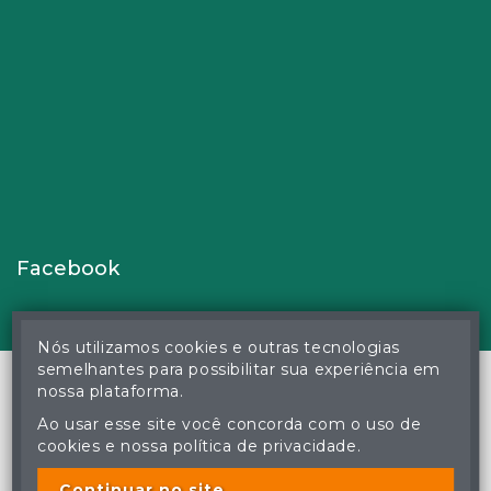
Facebook
Nós utilizamos cookies e outras tecnologias
semelhantes para possibilitar sua experiência em
nossa plataforma.
Ao usar esse site você concorda com o uso de
© Gustavo Correa Pereira da Silva - Leiloeiro Público Oficial -
cookies e nossa política de privacidade.
Matrícula nº 26 JUCEMS - Todos os direitos reservados
A cópia ou reprodução não autorizada do conteúdo deste site
poderá acarretar em penas previstas em lei.
Continuar no site