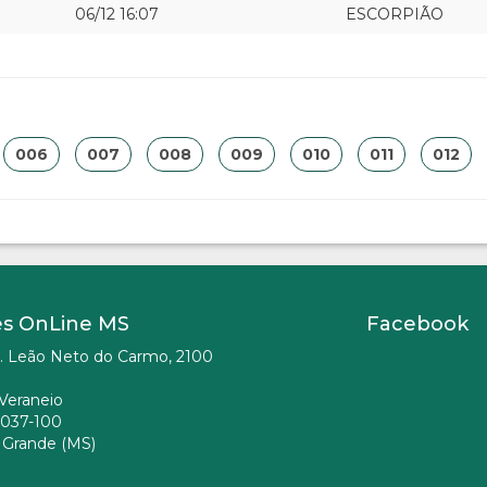
06/12 16:07
ESCORPIÃO
006
007
008
009
010
011
012
es OnLine MS
Facebook
. Leão Neto do Carmo, 2100
Veraneio
037-100
Grande (MS)