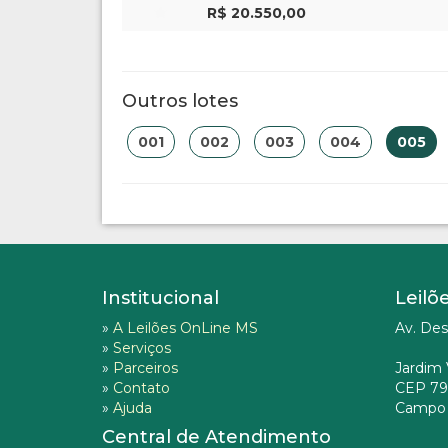
R$ 20.550,00
Outros lotes
001
002
003
004
005
Institucional
Leilõ
»
A Leilões OnLine MS
Av. Des
»
Serviços
»
Parceiros
Jardim 
»
Contato
CEP 79
»
Ajuda
Campo 
Central de Atendimento