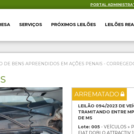
PORTAL ADMINISTRA
RESA
SERVIÇOS
PRÓXIMOS LEILÕES
LEILÕES RE
O DE BENS APREENDIDOS EM AÇÕES PENAIS - CORREGEDOR
ES
Next
ARREMATADO
LEILÃO 094/2023 DE V
TRAMITANDO ENTRE MP 
DE MS
Lote: 005
- VEÍCULOS » 
FIAT DOBLO ATTRACTIV 1.