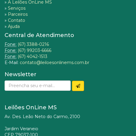
»
A Leilões OnLine MS
»
Serviços
»
Parceiros
»
Contato
»
Ajuda
Central de Atendimento
Fone:
(67) 3388-0216
Fone:
(67) 99203-6666
Fone:
(67) 4042-1513
E-Mail:
contato@leiloesonlinems.com.br
Newsletter
Leilões OnLine MS
Av. Des. Leão Neto do Carmo, 2100
Jardim Veraneio
CEP 79037-100