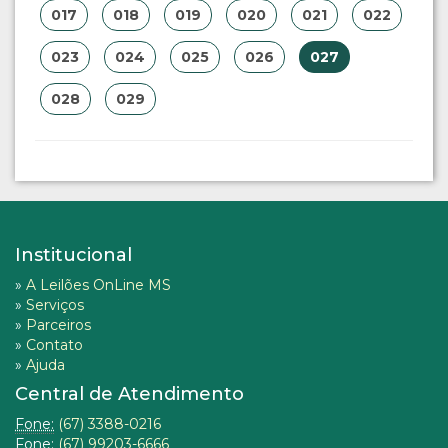
017
018
019
020
021
022
023
024
025
026
027
028
029
Institucional
»
A Leilões OnLine MS
»
Serviços
»
Parceiros
»
Contato
»
Ajuda
Central de Atendimento
Fone:
(67) 3388-0216
Fone:
(67) 99203-6666