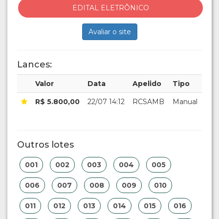
EDITAL ELETRÔNICO
Avaliar o site
Lances:
Valor
Data
Apelido
Tipo
R$ 5.800,00
22/07 14:12
RCSAMB
Manual
Outros lotes
001
002
003
004
005
006
007
008
009
010
011
012
013
014
015
016