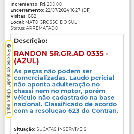
Incremento:
R$ 200,00
Encerramento:
22/07/2024 16:27 (DF)
Visitas:
882
Local:
MATO GROSSO DO SUL
Status: ARREMATADO
Descrição:
Precisa de ajuda? Clique aqui.
RANDON SR.GR.AD 0335 -
(AZUL)
As peças não podem ser
comercializadas. Laudo pericial
não aponta adulteração no
chassi nem no motor, porém
véiculo não cadastrado na base
nacional. Classificado de acordo
com a resoluçao 623 do Contran.
Situação:
SUCATAS INSERVÍVEIS