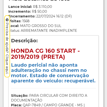
Lance inicial:
R$ 3.110,00
Incremento:
R$ 50,00
Encerramento:
22/07/2024 16:12 (DF)
Visitas:
1568
Precisa de ajuda? Clique aqui.
Local:
MATO GROSSO DO SUL
Status: ARREMATANTE INADIMPLENTE
Descrição:
HONDA CG 160 START -
2019/2019 (PRETA)
Laudo pericial não aponta
adulteração no chassi nem no
motor. Estado de conservação
aparente do veículo: recuperável.
Situação:
PARA CIRCULAR COM DIREITO A
DOCUMENTAÇÃO
Placa:
QAP-7849 / CAMPO GRANDE - MS |