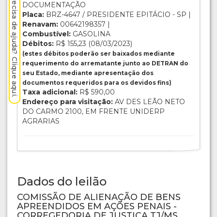
Precisa de ajuda? Clique aqui.
DOCUMENTAÇÃO
Placa:
BRZ-4647 / PRESIDENTE EPITÁCIO - SP |
Renavam:
00642198357 |
Combustível:
GASOLINA
Débitos:
R$ 155,23 (08/03/2023)
(estes débitos poderão ser baixados mediante
requerimento do arrematante junto ao DETRAN do
seu Estado, mediante apresentação dos
documentos requeridos para os devidos fins)
Taxa adicional:
R$ 590,00
Endereço para visitação:
AV DES LEÃO NETO
DO CARMO 2100, EM FRENTE UNIDERP
AGRARIAS
Dados do leilão
COMISSÃO DE ALIENAÇÃO DE BENS
APREENDIDOS EM AÇÕES PENAIS -
CORREGEDORIA DE JUSTIÇA TJ/MS