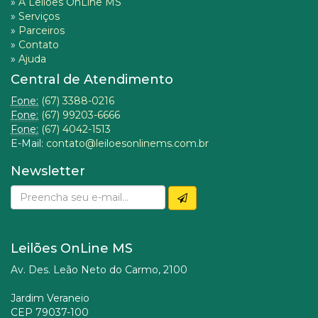
»
A Leilões OnLine MS
»
Serviços
»
Parceiros
»
Contato
»
Ajuda
Central de Atendimento
Fone:
(67) 3388-0216
Fone:
(67) 99203-6666
Fone:
(67) 4042-1513
E-Mail:
contato@leiloesonlinems.com.br
Newsletter
Leilões OnLine MS
Av. Des. Leão Neto do Carmo, 2100
Jardim Veraneio
CEP 79037-100