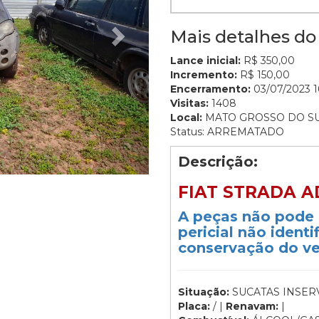
Mais detalhes do 
Lance inicial:
R$ 350,00
Incremento:
R$ 150,00
Encerramento:
03/07/2023 1
Visitas:
1408
Local:
MATO GROSSO DO S
Status: ARREMATADO
Descrição:
FIAT STRADA A
A peças não pode 
pericial não ident
conservação do ve
Situação:
SUCATAS INSERV
Placa:
/ |
Renavam:
|