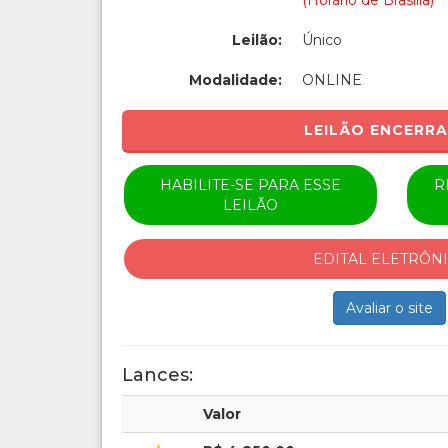
(Horário de Brasília)
Leilão:
Único
Modalidade:
ONLINE
LEILÃO ENCERR
HABILITE-SE PARA ESSE
R
LEILÃO
EDITAL ELETRÔN
Avaliar o site
Lances:
Valor