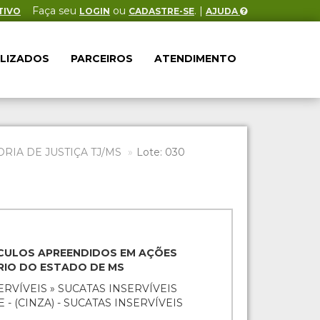
Faça seu
ou
. |
TIVO
LOGIN
CADASTRE-SE
AJUDA
ALIZADOS
PARCEIROS
ATENDIMENTO
IA DE JUSTIÇA TJ/MS
Lote: 030
EÍCULOS APREENDIDOS EM AÇÕES
ÁRIO DO ESTADO DE MS
ERVÍVEIS » SUCATAS INSERVÍVEIS
- (CINZA) - SUCATAS INSERVÍVEIS