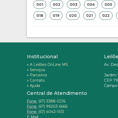
001
002
003
004
005
018
019
020
021
022
Institucional
Leilõ
»
A Leilões OnLine MS
Av. Des
»
Serviços
»
Parceiros
Jardim 
»
Contato
CEP 79
»
Ajuda
Campo 
Central de Atendimento
Fone:
(67) 3388-0216
Fone:
(67) 99203-6666
Fone:
(67) 4042-1513
E-Mail: