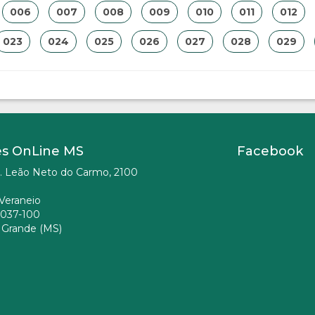
006
007
008
009
010
011
012
023
024
025
026
027
028
029
es OnLine MS
Facebook
. Leão Neto do Carmo, 2100
Veraneio
037-100
Grande (MS)