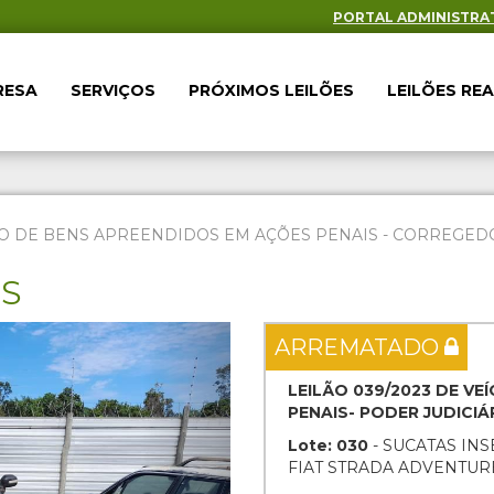
PORTAL ADMINISTRA
RESA
SERVIÇOS
PRÓXIMOS LEILÕES
LEILÕES RE
O DE BENS APREENDIDOS EM AÇÕES PENAIS - CORREGEDOR
ES
Next
ARREMATADO
LEILÃO 039/2023 DE V
PENAIS- PODER JUDICI
Lote: 030
- SUCATAS INS
FIAT STRADA ADVENTURE 