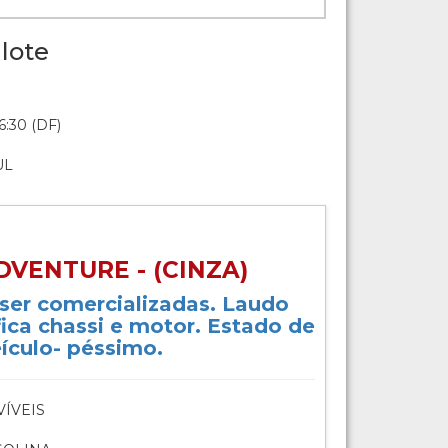
lote
6:30 (DF)
UL
DVENTURE - (CINZA)
ser comercializadas. Laudo
ifica chassi e motor. Estado de
ículo- péssimo.
ÍVEIS