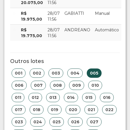
20.075,00
11:56
R$
28/07
GABIATTI
Manual
19.975,00
11:56
R$
28/07
ANDREANO
Automático
19.775,00
11:56
Outros lotes
001
002
003
004
005
006
007
008
009
010
011
012
013
014
015
016
017
018
019
020
021
022
023
024
025
026
027