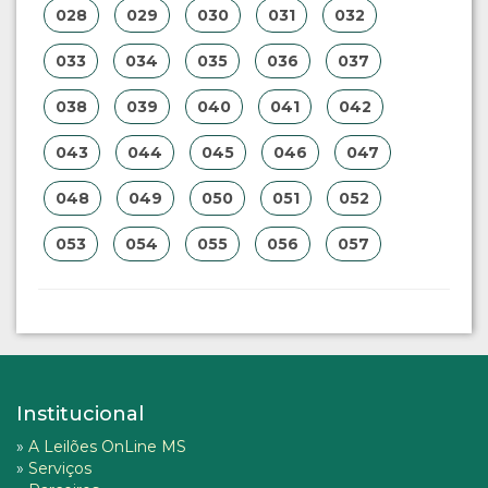
028
029
030
031
032
033
034
035
036
037
038
039
040
041
042
043
044
045
046
047
048
049
050
051
052
053
054
055
056
057
Institucional
»
A Leilões OnLine MS
»
Serviços