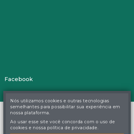
Facebook
Nós utilizamos cookies e outras tecnologias
semelhantes para possibilitar sua experiência em
nossa plataforma.
Ao usar esse site você concorda com o uso de
© Gustavo Correa Pereira da Silva - Leiloeiro Público Oficial -
cookies e nossa política de privacidade.
Matrícula nº 26 JUCEMS - Todos os direitos reservados
A cópia ou reprodução não autorizada do conteúdo deste site