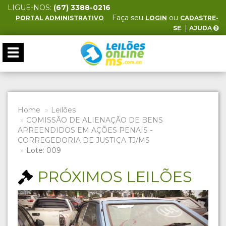
LIGUE-NOS:
(67) 3388-0216
Faça seu
ou
PORTAL ADMINISTRATIVO
LOGIN
CADASTRE-
. |
SE
AJUDA
Toggle
navigation
Home
Leilões
COMISSÃO DE ALIENAÇÃO DE BENS
APREENDIDOS EM AÇÕES PENAIS -
CORREGEDORIA DE JUSTIÇA TJ/MS
Lote: 009
PRÓXIMOS LEILÕES
Previous
Next