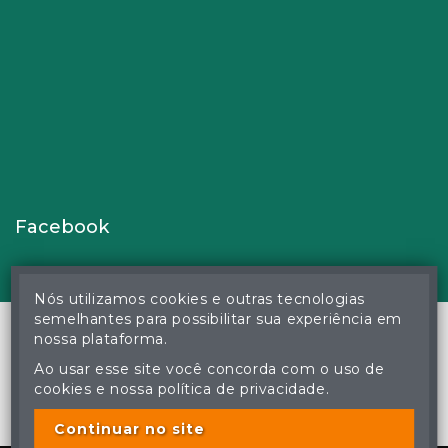
Facebook
Nós utilizamos cookies e outras tecnologias
semelhantes para possibilitar sua experiência em
nossa plataforma.
Ao usar esse site você concorda com o uso de
© Gustavo Correa Pereira da Silva - Leiloeiro Público Oficial -
cookies e nossa política de privacidade.
Matrícula nº 26 JUCEMS - Todos os direitos reservados
A cópia ou reprodução não autorizada do conteúdo deste site
poderá acarretar em penas previstas em lei.
Continuar no site