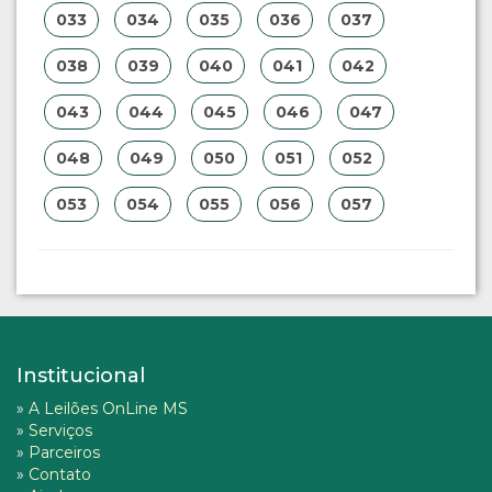
033
034
035
036
037
038
039
040
041
042
043
044
045
046
047
048
049
050
051
052
053
054
055
056
057
Institucional
»
A Leilões OnLine MS
»
Serviços
»
Parceiros
»
Contato