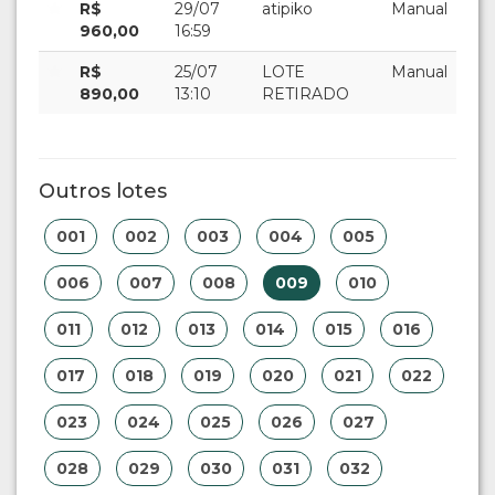
R$
29/07
atipiko
Manual
960,00
16:59
R$
25/07
LOTE
Manual
890,00
13:10
RETIRADO
Outros lotes
001
002
003
004
005
006
007
008
009
010
011
012
013
014
015
016
017
018
019
020
021
022
023
024
025
026
027
028
029
030
031
032