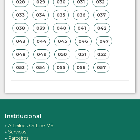
028
029
030
031
032
033
034
035
036
037
038
039
040
041
042
043
044
045
046
047
048
049
050
051
052
053
054
055
056
057
Institucional
»
A Leilões OnLine MS
»
Serviços
»
Parceiros