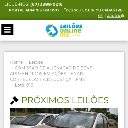
LIGUE-NOS:
(67) 3388-0216
Faça seu
ou
PORTAL ADMINISTRATIVO
LOGIN
CADASTRE-
. |
SE
AJUDA
Toggle
navigation
Home
Leilões
COMISSÃO DE ALIENAÇÃO DE BENS
APREENDIDOS EM AÇÕES PENAIS -
CORREGEDORIA DE JUSTIÇA TJ/MS
Lote: 019
PRÓXIMOS LEILÕES
Previous
Next