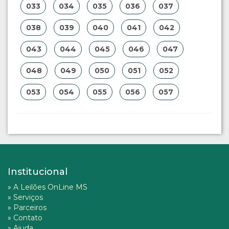
033
034
035
036
037
038
039
040
041
042
043
044
045
046
047
048
049
050
051
052
053
054
055
056
057
Institucional
»
A Leilões OnLine MS
»
Serviços
»
Parceiros
»
Contato
»
Ajuda