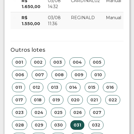
R$
03/08
CARDINAL02
Manual
1.650,00
14:32
R$
03/08
REGINALD
Manual
1.550,00
11:36
Outros lotes
001
002
003
004
005
006
007
008
009
010
011
012
013
014
015
016
017
018
019
020
021
022
023
024
025
026
027
028
029
030
031
032