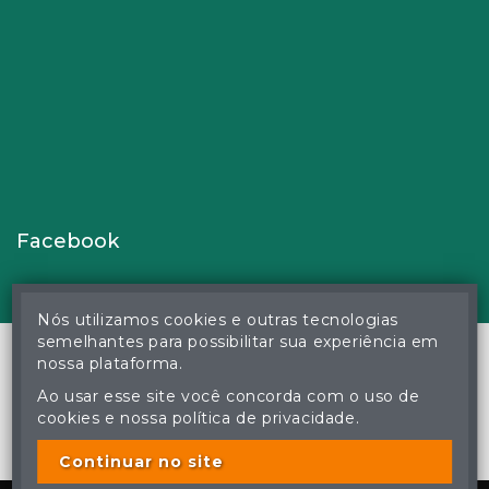
Facebook
Nós utilizamos cookies e outras tecnologias
semelhantes para possibilitar sua experiência em
nossa plataforma.
Ao usar esse site você concorda com o uso de
© Gustavo Correa Pereira da Silva - Leiloeiro Público Oficial -
cookies e nossa política de privacidade.
Matrícula nº 26 JUCEMS - Todos os direitos reservados
A cópia ou reprodução não autorizada do conteúdo deste site
poderá acarretar em penas previstas em lei.
Continuar no site