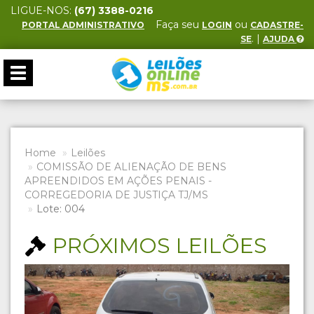
LIGUE-NOS:
(67) 3388-0216
Faça seu
ou
PORTAL ADMINISTRATIVO
LOGIN
CADASTRE-
. |
SE
AJUDA
Toggle
navigation
Home
Leilões
COMISSÃO DE ALIENAÇÃO DE BENS
APREENDIDOS EM AÇÕES PENAIS -
CORREGEDORIA DE JUSTIÇA TJ/MS
Lote: 004
PRÓXIMOS LEILÕES
Previous
Next