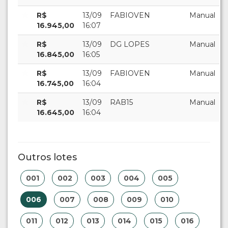
R$
13/09
FABIOVEN
Manual
16.945,00
16:07
R$
13/09
DG LOPES
Manual
16.845,00
16:05
R$
13/09
FABIOVEN
Manual
16.745,00
16:04
R$
13/09
RAB15
Manual
16.645,00
16:04
Outros lotes
001
002
003
004
005
006
007
008
009
010
011
012
013
014
015
016