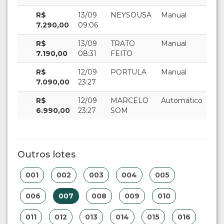
R$
13/09
NEYSOUSA
Manual
7.290,00
09:06
R$
13/09
TRATO
Manual
7.190,00
08:31
FEITO
R$
12/09
PORTULA
Manual
7.090,00
23:27
R$
12/09
MARCELO
Automático
6.990,00
23:27
SOM
Outros lotes
001
002
003
004
005
006
007
008
009
010
011
012
013
014
015
016