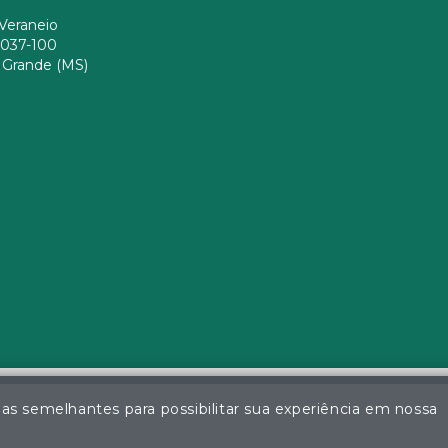
Veraneio
037-100
Grande (MS)
ias semelhantes para possibilitar sua experiência em nossa
a da Silva - Leiloeiro Público Oficial - Matrícula nº 26 JUCEMS - Todo