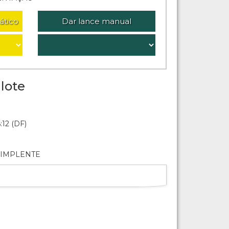
ático
Dar lance manual
lote
:12 (DF)
DIMPLENTE