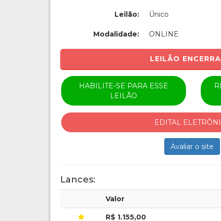
Leilão:
Único
Modalidade:
ONLINE
LEILÃO ENCERR
HABILITE-SE PARA ESSE
R
LEILÃO
EDITAL ELETRÔN
Avaliar o site
Lances:
Valor
R$ 1.155,00