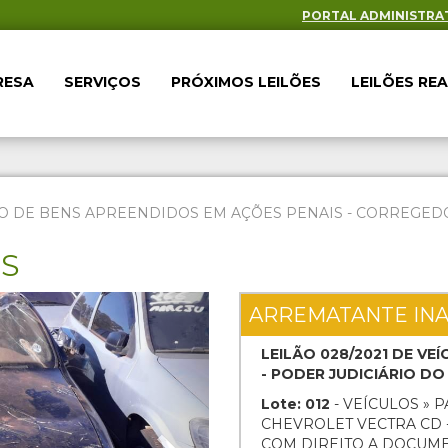
PORTAL ADMINISTRA
RESA
SERVIÇOS
PRÓXIMOS LEILÕES
LEILÕES RE
O DE BENS APREENDIDOS EM AÇÕES PENAIS - CORREGEDOR
ES
Next
ARREMATANTE IN
LEILÃO 028/2021 DE V
- PODER JUDICIÁRIO D
Lote: 012
- VEÍCULOS » 
CHEVROLET VECTRA CD - 
COM DIREITO A DOCUM