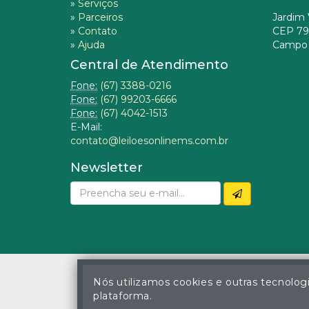
»
Serviços
»
Parceiros
Jardim 
»
Contato
CEP 79
»
Ajuda
Campo 
Central de Atendimento
Fone:
(67) 3388-0216
Fone:
(67) 99203-6666
Fone:
(67) 4042-1513
E-Mail:
contato@leiloesonlinems.com.br
Newsletter
Nós utilizamos cookies e outras tecnolog
plataforma.
© Gustavo Correa Pereir