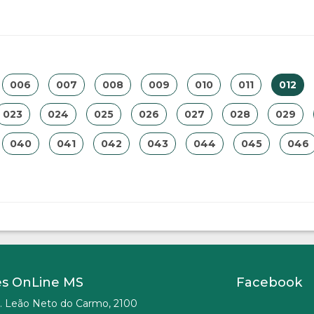
006
007
008
009
010
011
012
023
024
025
026
027
028
029
040
041
042
043
044
045
046
es OnLine MS
Facebook
. Leão Neto do Carmo, 2100