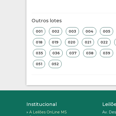
Outros lotes
001
002
003
004
005
018
019
020
021
022
035
036
037
038
039
051
052
Institucional
Leilõ
»
A Leilões OnLine MS
Av. Des