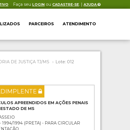
Faça seu
ou
. |
TIVO
LOGIN
CADASTRE-SE
AJUDA
ALIZADOS
PARCEIROS
ATENDIMENTO
IA DE JUSTIÇA TJ/MS
Lote: 012
ADIMPLENTE
EÍCULOS APREENDIDOS EM AÇÕES PENAIS
O ESTADO DE MS
PASSEIO
1994/1994 (PRETA) - PARA CIRCULAR
ENTAÇÃO