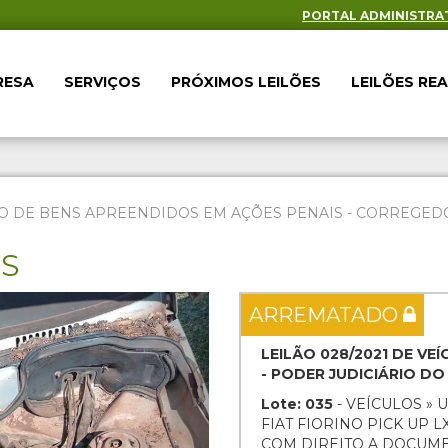
PORTAL ADMINISTRA
RESA
SERVIÇOS
PRÓXIMOS LEILÕES
LEILÕES RE
O DE BENS APREENDIDOS EM AÇÕES PENAIS - CORREGEDOR
ES
Next
ARREMATADO
LEILÃO 028/2021 DE V
- PODER JUDICIÁRIO D
Lote: 035
- VEÍCULOS » U
FIAT FIORINO PICK UP LX
COM DIREITO A DOCUM