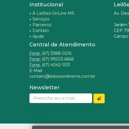
Institucional
Leilõ
»
A Leilões OnLine MS
Av. Des
»
Serviços
»
Parceiros
Jardim 
»
Contato
CEP 79
»
Ajuda
Campo 
Central de Atendimento
Fone:
(67) 3388-0216
Fone:
(67) 99203-6666
Fone:
(67) 4042-1513
E-Mail:
contato@leiloesonlinems.com.br
Newsletter