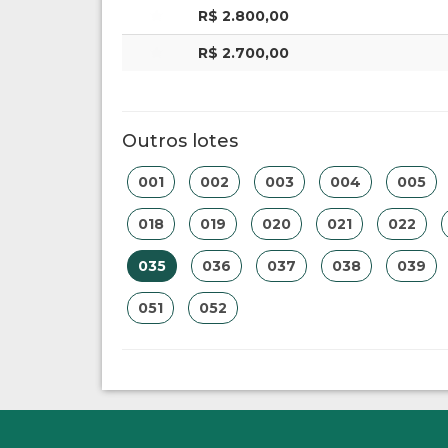
R$ 2.800,00
R$ 2.700,00
Outros lotes
001
002
003
004
005
018
019
020
021
022
035
036
037
038
039
051
052