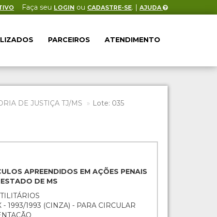
Faça seu
ou
. |
TIVO
LOGIN
CADASTRE-SE
AJUDA
ALIZADOS
PARCEIROS
ATENDIMENTO
IA DE JUSTIÇA TJ/MS
Lote: 035
EÍCULOS APREENDIDOS EM AÇÕES PENAIS
O ESTADO DE MS
TILITÁRIOS
 - 1993/1993 (CINZA) - PARA CIRCULAR
ENTAÇÃO