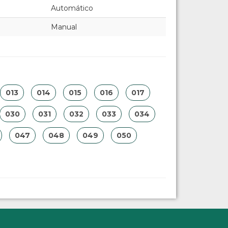
Automático
Manual
013
014
015
016
017
030
031
032
033
034
047
048
049
050