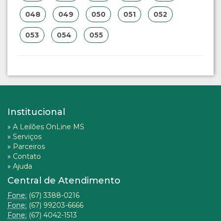
048
049
050
051
052
053
054
055
Institucional
»
A Leilões OnLine MS
»
Serviços
»
Parceiros
»
Contato
»
Ajuda
Central de Atendimento
Fone:
(67) 3388-0216
Fone:
(67) 99203-6666
Fone:
(67) 4042-1513