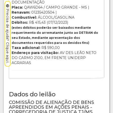
DOCUMENTAÇÃO
Placa:
QAW6D64 / CAMPO GRANDE - MS |
Precisa de ajuda? Clique aqui.
Renavam:
01235420504 |
Combustível:
ÁLCOOL/GASOLINA
Débitos:
R$ 415,43 (07/12/2023)
(estes débitos poderão ser baixados mediante
requerimento do arrematante junto ao DETRAN do
seu Estado, mediante apresentação dos
documentos requeridos para os devidos fins)
Taxa adicional:
R$ 590,00
Endereço para visitação:
AV DES LEÃO NETO
DO CARMO 2100, EM FRENTE UNIDERP
AGRARIAS
Dados do leilão
COMISSÃO DE ALIENAÇÃO DE BENS
APREENDIDOS EM AÇÕES PENAIS -
CORREGEDORIA DE JUSTIÇA TJ/MS