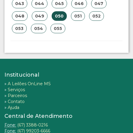
043
044
045
046
047
048
049
050
051
052
053
054
055
Institucional
»
A Leilões OnLine MS
»
Serviços
»
Parceiros
»
Contato
»
Ajuda
Central de Atendimento
Fone:
(67) 3388-0216
Fone:
(67) 99203-6666