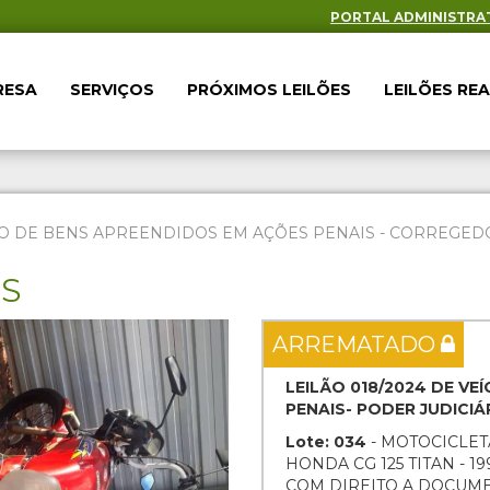
PORTAL ADMINISTRA
RESA
SERVIÇOS
PRÓXIMOS LEILÕES
LEILÕES RE
O DE BENS APREENDIDOS EM AÇÕES PENAIS - CORREGEDOR
ES
Next
ARREMATADO
LEILÃO 018/2024 DE V
PENAIS- PODER JUDICI
Lote: 034
- MOTOCICLET
HONDA CG 125 TITAN - 1
COM DIREITO A DOCUM