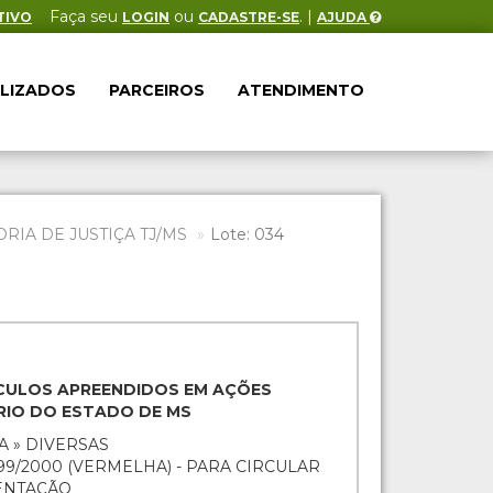
Faça seu
ou
. |
TIVO
LOGIN
CADASTRE-SE
AJUDA
ALIZADOS
PARCEIROS
ATENDIMENTO
IA DE JUSTIÇA TJ/MS
Lote: 034
EÍCULOS APREENDIDOS EM AÇÕES
ÁRIO DO ESTADO DE MS
A » DIVERSAS
999/2000 (VERMELHA) - PARA CIRCULAR
ENTAÇÃO