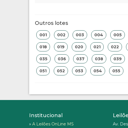
Outros lotes
001
002
003
004
005
018
019
020
021
022
035
036
037
038
039
051
052
053
054
055
Institucional
Leilõ
»
A Leilões OnLine MS
Av. Des