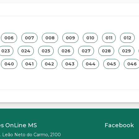
006
007
008
009
010
011
012
023
024
025
026
027
028
029
040
041
042
043
044
045
046
es OnLine MS
Facebook
. Leão Neto do Carmo, 2100