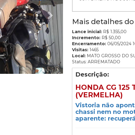
Mais detalhes do 
Lance inicial:
R$ 1.355,00
Incremento:
R$ 50,00
Encerramento:
06/05/2024 1
Visitas:
1465
Local:
MATO GROSSO DO S
Status: ARREMATADO
Descrição:
HONDA CG 125 T
(VERMELHA)
Vistoria não apont
chassi nem no mot
aparente: recuperá