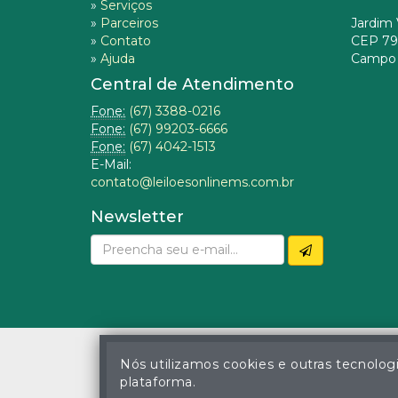
»
Serviços
»
Parceiros
Jardim 
»
Contato
CEP 79
»
Ajuda
Campo 
Central de Atendimento
Fone:
(67) 3388-0216
Fone:
(67) 99203-6666
Fone:
(67) 4042-1513
E-Mail:
contato@leiloesonlinems.com.br
Newsletter
Nós utilizamos cookies e outras tecnolog
plataforma.
© Gustavo Correa Pereir