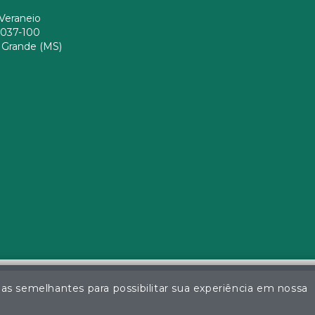
Veraneio
037-100
Grande (MS)
ias semelhantes para possibilitar sua experiência em nossa
a da Silva - Leiloeiro Público Oficial - Matrícula nº 26 JUCEMS - Todo