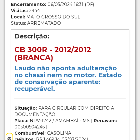
Encerramento:
06/05/2024 16:31 (DF)
Visitas:
2944
Local:
MATO GROSSO DO SUL
Status: ARREMATADO
Descrição:
CB 300R - 2012/2012
(BRANCA)
Laudo não aponta adulteração
no chassi nem no motor. Estado
de conservação aparente:
recuperável.
Situação:
PARA CIRCULAR COM DIREITO A
DOCUMENTAÇÃO
Placa:
NRV-1242 / AMAMBAÍ - MS |
Renavam:
00500504245 |
Combustível:
GASOLINA
Débitos:
R$ 1.469,14 (13/03/2024)