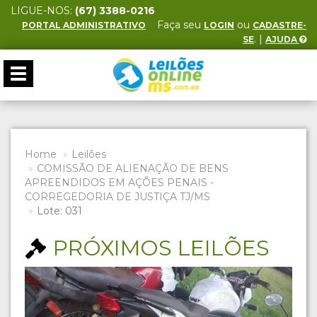
LIGUE-NOS:
(67) 3388-0216
Faça seu
ou
PORTAL ADMINISTRATIVO
LOGIN
CADASTRE-
. |
SE
AJUDA
Toggle
navigation
Home
Leilões
COMISSÃO DE ALIENAÇÃO DE BENS
APREENDIDOS EM AÇÕES PENAIS -
CORREGEDORIA DE JUSTIÇA TJ/MS
Lote: 031
PRÓXIMOS LEILÕES
Previous
Next