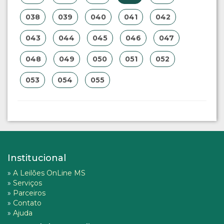
038
039
040
041
042
043
044
045
046
047
048
049
050
051
052
053
054
055
Institucional
»
A Leilões OnLine MS
»
Serviços
»
Parceiros
»
Contato
»
Ajuda