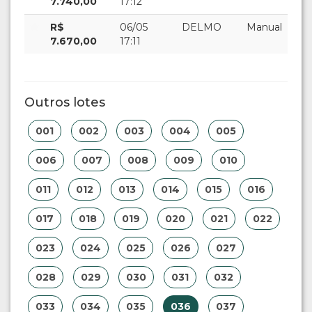
7.740,00
17:12
R$
06/05
DELMO
Manual
7.670,00
17:11
Outros lotes
001
002
003
004
005
006
007
008
009
010
011
012
013
014
015
016
017
018
019
020
021
022
023
024
025
026
027
028
029
030
031
032
033
034
035
036
037