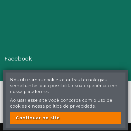
Facebook
Nós utilizamos cookies e outras tecnologias
semelhantes para possibilitar sua experiência em
nossa plataforma.
Ao usar esse site você concorda com o uso de
© Gustavo Correa Pereira da Silva - Leiloeiro Público Oficial -
cookies e nossa política de privacidade.
Matrícula nº 26 JUCEMS - Todos os direitos reservados
A cópia ou reprodução não autorizada do conteúdo deste site
poderá acarretar em penas previstas em lei.
Continuar no site
Plataforma