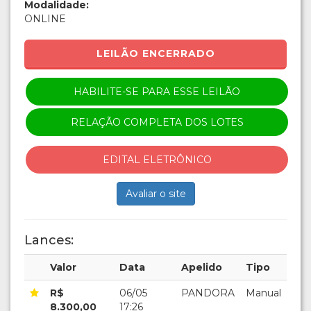
Modalidade:
ONLINE
LEILÃO ENCERRADO
HABILITE-SE PARA ESSE LEILÃO
RELAÇÃO COMPLETA DOS LOTES
EDITAL ELETRÔNICO
Avaliar o site
Lances:
Valor
Data
Apelido
Tipo
R$
06/05
PANDORA
Manual
8.300,00
17:26