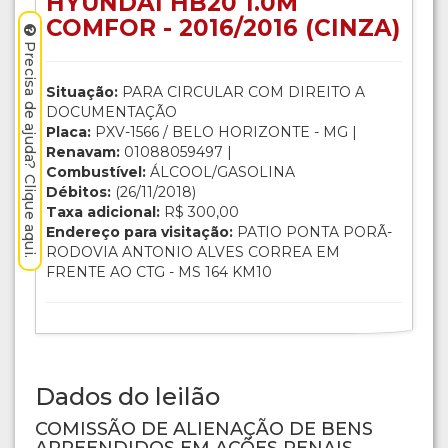
HYUNDAI HB20 1.0M
COMFOR - 2016/2016 (CINZA)
Precisa de ajuda? Clique aqui.
Situação:
PARA CIRCULAR COM DIREITO A
DOCUMENTAÇÃO
Placa:
PXV-1566 / BELO HORIZONTE - MG |
Renavam:
01088059497 |
Combustível:
ÁLCOOL/GASOLINA
Débitos:
(26/11/2018)
Taxa adicional:
R$ 300,00
Endereço para visitação:
PATIO PONTA PORÃ-
RODOVIA ANTONIO ALVES CORREA EM
FRENTE AO CTG - MS 164 KM10
Dados do leilão
COMISSÃO DE ALIENAÇÃO DE BENS