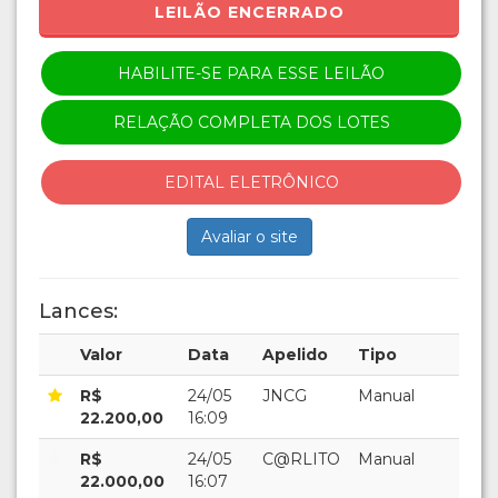
LEILÃO ENCERRADO
HABILITE-SE PARA ESSE LEILÃO
RELAÇÃO COMPLETA DOS LOTES
EDITAL ELETRÔNICO
Avaliar o site
Lances:
Valor
Data
Apelido
Tipo
R$
24/05
JNCG
Manual
22.200,00
16:09
R$
24/05
C@RLITO
Manual
22.000,00
16:07