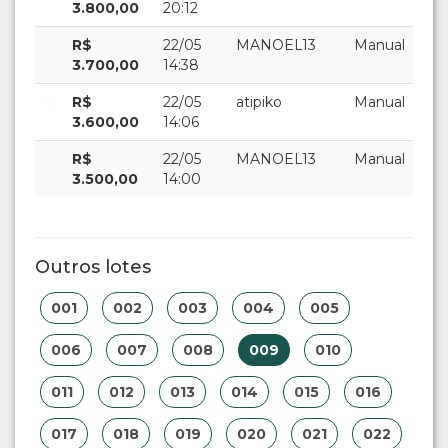
3.800,00
20:12
R$
22/05
MANOEL13
Manual
3.700,00
14:38
R$
22/05
atipiko
Manual
3.600,00
14:06
R$
22/05
MANOEL13
Manual
3.500,00
14:00
Outros lotes
001
002
003
004
005
006
007
008
009
010
011
012
013
014
015
016
017
018
019
020
021
022