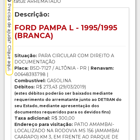
Status: ARREMATADO
Precisa de ajuda? Clique aqui.
Descrição:
FORD PAMPA L - 1995/1995
(BRANCA)
Situação:
PARA CIRCULAR COM DIREITO A
DOCUMENTAÇÃO
Placa:
BSD-7127 / ALTÔNIA - PR |
Renavam:
00648393798 |
Combustível:
GASOLINA
Débitos:
R$ 273,43 (29/03/2019)
(estes débitos poderão ser baixados mediante
requerimento do arrematante junto ao DETRAN do
seu Estado, mediante apresentação dos
documentos requeridos para os devidos fins)
Taxa adicional:
R$ 300,00
Endereço para visitação:
PATIO AMAMBAI-
LOCALIZADO NA RODOVIA MS 156 (AMAMBAI
CAARAPO) KM 3, EM FRENTE AO PARQUE DE