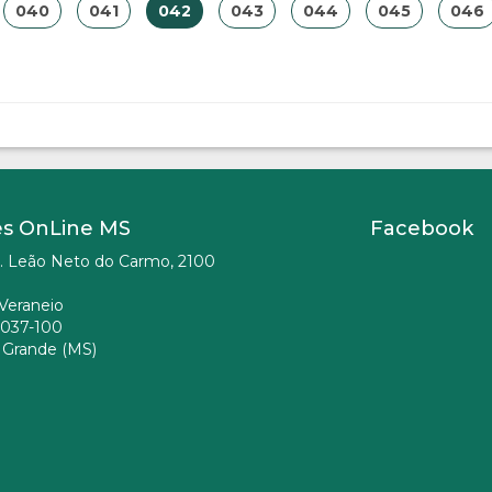
040
041
042
043
044
045
046
es OnLine MS
Facebook
. Leão Neto do Carmo, 2100
Veraneio
037-100
Grande (MS)