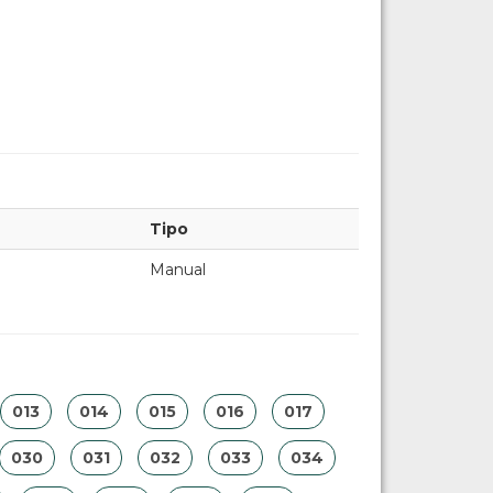
Tipo
Manual
013
014
015
016
017
030
031
032
033
034