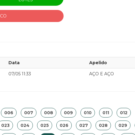
ICO
Data
Apelido
07/05 11:33
AÇO E AÇO
006
007
008
009
010
011
012
023
024
025
026
027
028
029