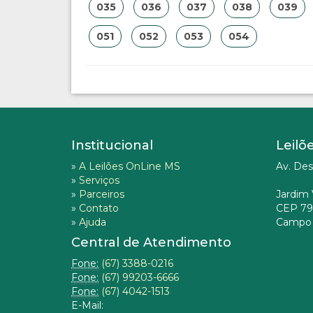
035
036
037
038
039
051
052
053
054
Institucional
Leilõ
»
A Leilões OnLine MS
Av. Des
»
Serviços
»
Parceiros
Jardim 
»
Contato
CEP 79
»
Ajuda
Campo 
Central de Atendimento
Fone:
(67) 3388-0216
Fone:
(67) 99203-6666
Fone:
(67) 4042-1513
E-Mail: