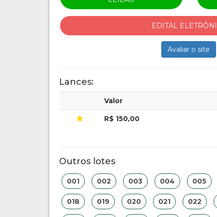
EDITAL ELETRÔN
Avaliar o site
Lances:
Valor
R$ 150,00
Outros lotes
001
002
003
004
005
018
019
020
021
022