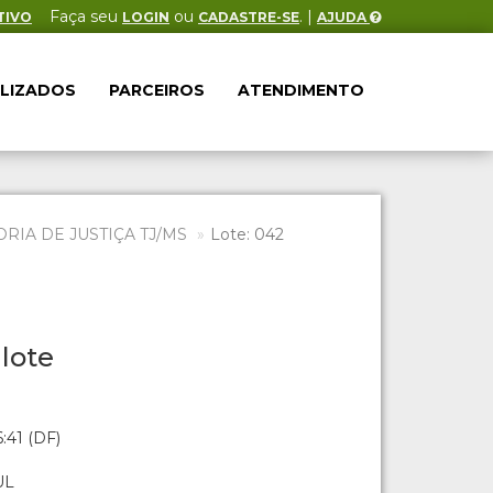
Faça seu
ou
. |
TIVO
LOGIN
CADASTRE-SE
AJUDA
ALIZADOS
PARCEIROS
ATENDIMENTO
IA DE JUSTIÇA TJ/MS
Lote: 042
lote
:41 (DF)
UL