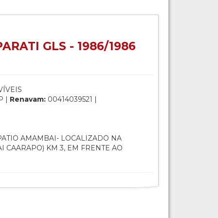
RATI GLS - 1986/1986
ÍVEIS
P |
Renavam:
00414039521 |
ATIO AMAMBAI- LOCALIZADO NA
I CAARAPO) KM 3, EM FRENTE AO