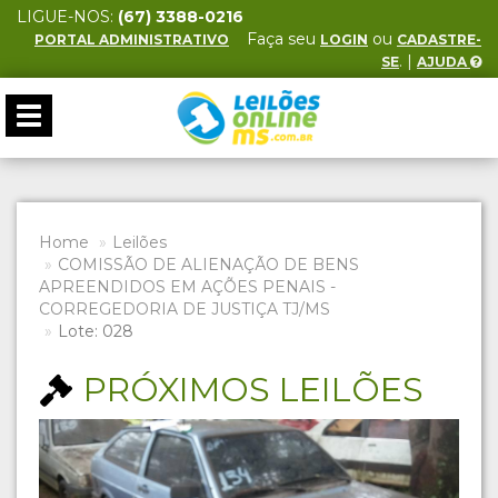
LIGUE-NOS:
(67) 3388-0216
Faça seu
ou
PORTAL ADMINISTRATIVO
LOGIN
CADASTRE-
. |
SE
AJUDA
Toggle
navigation
Home
Leilões
COMISSÃO DE ALIENAÇÃO DE BENS
APREENDIDOS EM AÇÕES PENAIS -
CORREGEDORIA DE JUSTIÇA TJ/MS
Lote: 028
PRÓXIMOS LEILÕES
Previous
Next