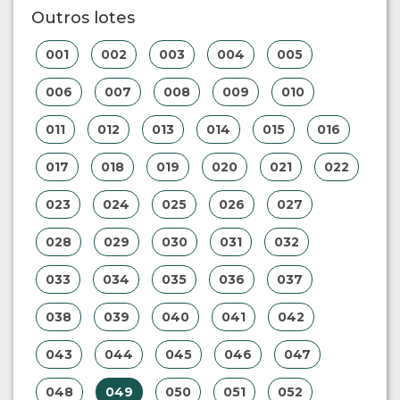
Outros lotes
001
002
003
004
005
006
007
008
009
010
011
012
013
014
015
016
017
018
019
020
021
022
023
024
025
026
027
028
029
030
031
032
033
034
035
036
037
038
039
040
041
042
043
044
045
046
047
048
049
050
051
052