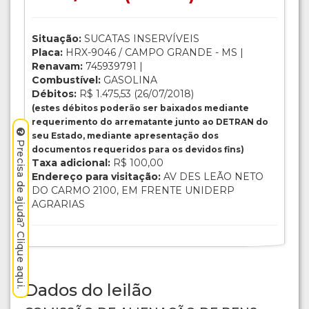
Situação:
SUCATAS INSERVÍVEIS
Placa:
HRX-9046 / CAMPO GRANDE - MS |
Renavam:
745939791 |
Combustível:
GASOLINA
Débitos:
R$ 1.475,53 (26/07/2018)
(estes débitos poderão ser baixados mediante
requerimento do arrematante junto ao DETRAN do
seu Estado, mediante apresentação dos
Precisa de ajuda? Clique aqui.
documentos requeridos para os devidos fins)
Taxa adicional:
R$ 100,00
Endereço para visitação:
AV DES LEÃO NETO
DO CARMO 2100, EM FRENTE UNIDERP
AGRARIAS
Dados do leilão