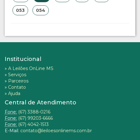
053
054
Institucional
»
A Leilões OnLine MS
»
Serviços
»
Parceiros
»
Contato
»
Ajuda
Central de Atendimento
Fone:
(67) 3388-0216
Fone:
(67) 99203-6666
Fone:
(67) 4042-1513
E-Mail:
contato@leiloesonlinems.com.br