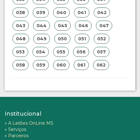
038
039
040
041
042
043
044
045
046
047
048
049
050
051
052
053
054
055
056
057
058
059
060
061
062
Institucional
»
A Leilões OnLine MS
»
Serviços
»
Parceiros