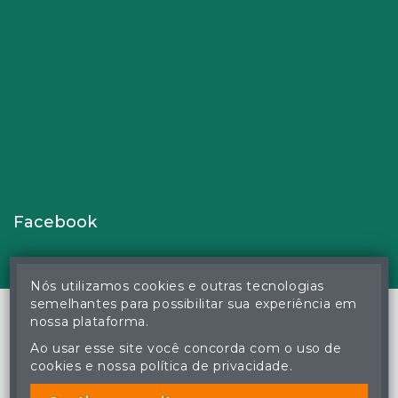
Facebook
Nós utilizamos cookies e outras tecnologias
semelhantes para possibilitar sua experiência em
nossa plataforma.
Ao usar esse site você concorda com o uso de
© Gustavo Correa Pereira da Silva - Leiloeiro Público Oficial -
cookies e nossa política de privacidade.
Matrícula nº 26 JUCEMS - Todos os direitos reservados
A cópia ou reprodução não autorizada do conteúdo deste site