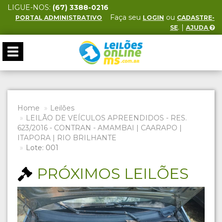
LIGUE-NOS:
(67) 3388-0216
Faça seu
ou
PORTAL ADMINISTRATIVO
LOGIN
CADASTRE-
. |
SE
AJUDA
Toggle
navigation
Home
Leilões
LEILÃO DE VEÍCULOS APREENDIDOS - RES.
623/2016 - CONTRAN - AMAMBAI | CAARAPO |
ITAPORA | RIO BRILHANTE
Lote: 001
PRÓXIMOS LEILÕES
Previous
Next