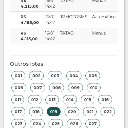
R$
16/01
TATAO
Manual
4.215,00
14:42
R$
16/01
JRMOTOSMS
Automático
4.165,00
14:42
R$
16/01
TATAO
Manual
4.115,00
14:42
Outros lotes
001
002
003
004
005
006
007
008
009
010
011
012
013
014
015
016
017
018
019
020
021
022
023
024
025
026
027