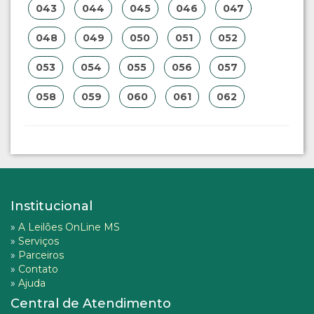
043
044
045
046
047
048
049
050
051
052
053
054
055
056
057
058
059
060
061
062
Institucional
»
A Leilões OnLine MS
»
Serviços
»
Parceiros
»
Contato
»
Ajuda
Central de Atendimento