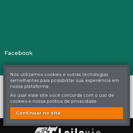
Facebook
Nós utilizamos cookies e outras tecnologias
semelhantes para possibilitar sua experiência em
nossa plataforma.
Ao usar esse site você concorda com o uso de
© Gustavo Correa Pereira da Silva - Leiloeiro Público Oficial -
cookies e nossa política de privacidade.
Matrícula nº 26 JUCEMS - Todos os direitos reservados
A cópia ou reprodução não autorizada do conteúdo deste site
poderá acarretar em penas previstas em lei.
Continuar no site
Plataforma