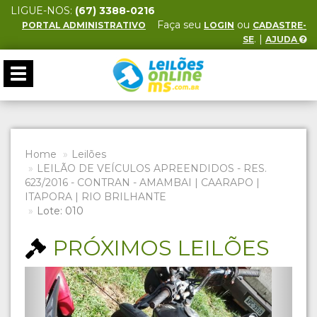
LIGUE-NOS:
(67) 3388-0216
Faça seu
ou
PORTAL ADMINISTRATIVO
LOGIN
CADASTRE-
. |
SE
AJUDA
Toggle
navigation
Home
Leilões
LEILÃO DE VEÍCULOS APREENDIDOS - RES.
623/2016 - CONTRAN - AMAMBAI | CAARAPO |
ITAPORA | RIO BRILHANTE
Lote: 010
PRÓXIMOS LEILÕES
Previous
Next