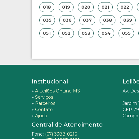
018
019
020
021
022
035
036
037
038
039
051
052
053
054
055
Institucional
Leilõ
»
A Leilões OnLine MS
Av. Des
»
Serviços
»
Parceiros
Jardim 
»
Contato
CEP 79
»
Ajuda
Campo 
Central de Atendimento
Fone:
(67) 3388-0216