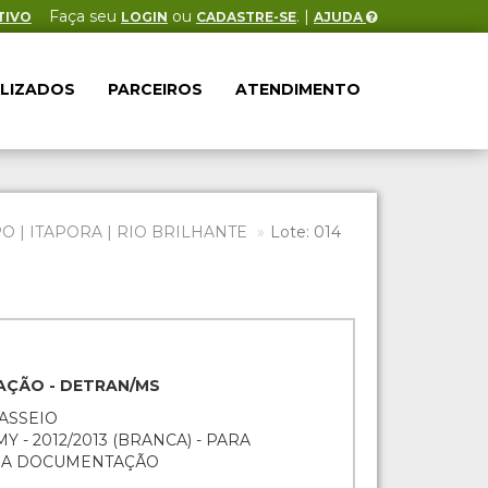
Faça seu
ou
. |
TIVO
LOGIN
CADASTRE-SE
AJUDA
ALIZADOS
PARCEIROS
ATENDIMENTO
O | ITAPORA | RIO BRILHANTE
Lote: 014
AÇÃO - DETRAN/MS
PASSEIO
Y - 2012/2013 (BRANCA) - PARA
O A DOCUMENTAÇÃO