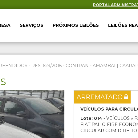
PORTAL ADMINISTRA
RESA
SERVIÇOS
PRÓXIMOS LEILÕES
LEILÕES RE
EENDIDOS - RES. 623/2016 - CONTRAN - AMAMBAI | CAARAP
ES
Next
ARREMATADO
VEÍCULOS PARA CIRCUL
Lote: 014
- VEÍCULOS » 
FIAT PALIO FIRE ECONOM
CIRCULAR COM DIREIT