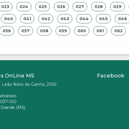
023
024
025
026
027
028
029
040
041
042
043
044
045
046
056
057
058
059
060
061
062
es OnLine MS
Facebook
. Leão Neto do Carmo, 2100
Veraneio
037-100
Grande (MS)