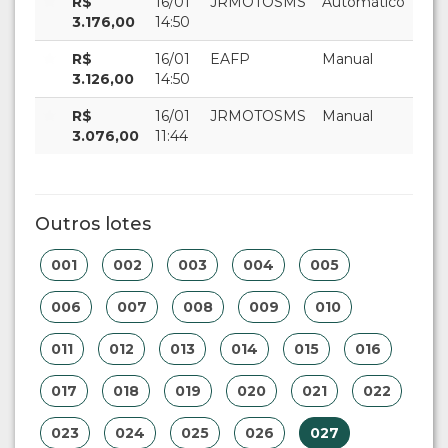
R$
16/01
JRMOTOSMS
Automático
3.176,00
14:50
R$
16/01
EAFP
Manual
3.126,00
14:50
R$
16/01
JRMOTOSMS
Manual
3.076,00
11:44
Outros lotes
001
002
003
004
005
006
007
008
009
010
011
012
013
014
015
016
017
018
019
020
021
022
023
024
025
026
027