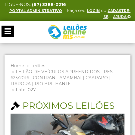
LIGUE-NOS:
(67) 3388-0216
Faça seu
ou
PORTAL ADMINISTRATIVO
LOGIN
CADASTRE-
. |
SE
AJUDA
Toggle
navigation
Home
Leilões
LEILÃO DE VEÍCULOS APREENDIDOS - RES.
623/2016 - CONTRAN - AMAMBAI | CAARAPO |
ITAPORA | RIO BRILHANTE
Lote: 027
PRÓXIMOS LEILÕES
Previous
Next