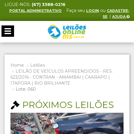
LIGUE-NOS:
(67) 3388-0216
Faça seu
ou
PORTAL ADMINISTRATIVO
LOGIN
CADASTRE-
. |
SE
AJUDA
Toggle
navigation
Home
Leilões
LEILÃO DE VEÍCULOS APREENDIDOS - RES.
623/2016 - CONTRAN - AMAMBAI | CAARAPO |
ITAPORA | RIO BRILHANTE
Lote: 060
PRÓXIMOS LEILÕES
Previous
Next