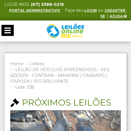
LIGUE-NOS:
(67) 3388-0216
Faça seu
ou
PORTAL ADMINISTRATIVO
LOGIN
CADASTRE-
. |
SE
AJUDA
Toggle
navigation
Home
Leilões
LEILÃO DE VEÍCULOS APREENDIDOS - RES.
623/2016 - CONTRAN - AMAMBAI | CAARAPO |
ITAPORA | RIO BRILHANTE
Lote: 035
PRÓXIMOS LEILÕES
Previous
Next