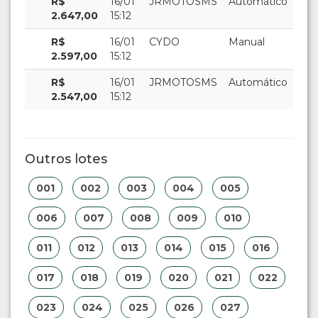
R$
16/01
JRMOTOSMS
Automático
2.647,00
15:12
R$
16/01
CYDO
Manual
2.597,00
15:12
R$
16/01
JRMOTOSMS
Automático
2.547,00
15:12
Outros lotes
001
002
003
004
005
006
007
008
009
010
011
012
013
014
015
016
017
018
019
020
021
022
023
024
025
026
027