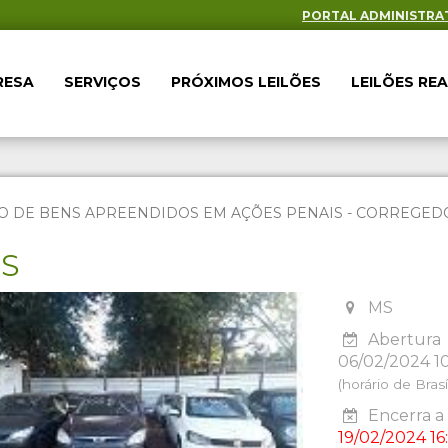
PORTAL ADMINISTRA
RESA
SERVIÇOS
PRÓXIMOS LEILÕES
LEILÕES RE
O DE BENS APREENDIDOS EM AÇÕES PENAIS - CORREGEDOR
ES
MS
Abertura
06/02/2024 1
(horário de Brasíl
Encerra a 
19/02/2024 16