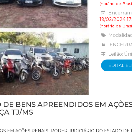
(horário de Brasíl
Encerrame
19/02/2024 17
(horário de Brasíl
Modalida
ENCERR
Leilão: Ún
EDITAL E
 DE BENS APREENDIDOS EM AÇÕES 
ÇA TJ/MS
DOS EM AÇÕES PENAIS- PODER JUDICIÁRIO DO ESTADO DE