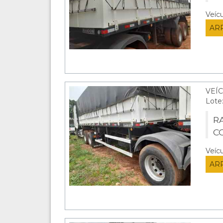
Veíc
AR
VEÍ
Lote
RA
C
Veíc
AR