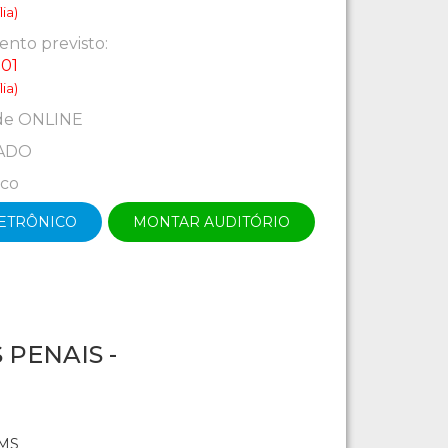
ia)
nto previsto:
:01
ia)
de ONLINE
ADO
ico
LETRÔNICO
MONTAR AUDITÓRIO
PENAIS -
 MS