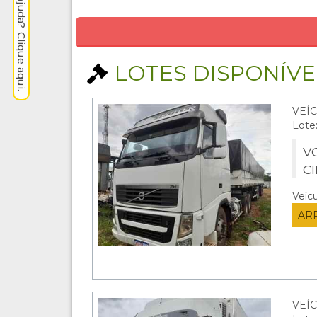
Precisa de ajuda? Clique aqui.
LOTES DISPONÍVEI
VEÍ
Lote
VO
C
Veíc
AR
VEÍ