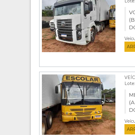
Lote
V
(
D
Veíc
AR
VEÍ
Lote
M
(
D
Veíc
AR