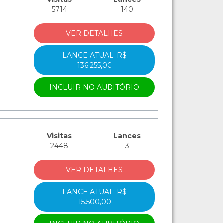
5714
140
VER DETALHES
LANCE ATUAL: R$
136.255,00
INCLUIR NO AUDITÓRIO
Visitas
Lances
2448
3
VER DETALHES
LANCE ATUAL: R$
15.500,00