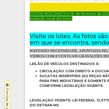
VISITAS NOS DIAS 15 e 16
de fevereiro
de 202
avaliação visual dos lotes.
Visite os lotes. As fotos sã
em que se encontra, sendo 
HAVENDO NECESSIDADE, APONTADA PEL
VIDROS COM EVENTUAIS GRAVAÇÕES INC
LEILÃO DE VEÍCULOS DESTINADOS À:
CIRCULAÇÀO COM DIREITO A DOCU
SUCATAS INSERVÍVEIS (AS PEÇAS N
PARA FINS INDUSTRIAIS E SOMENT
CONFORME LEGISLAÇÃO VIGENTE.
LEGISLAÇÀO VIGENTE: LEI FEDERAL 12.977
DO DETRAN MS