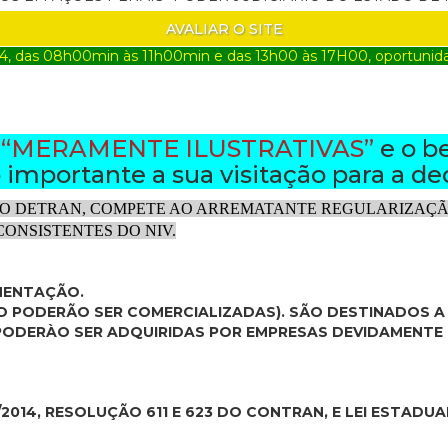
AVALIAR O SITE
4, das 08h00min às 11h00min e das 13h00 às 17H00, oportunidad
o
“MERAMENTE ILUSTRATIVAS”
e o b
importante a sua visitação para a de
O DETRAN, COMPETE AO ARREMATANTE REGULARIZAÇÃO
ONSISTENTES DO NIV.
MENTAÇÃO.
ÃO PODERÃO SER COMERCIALIZADAS). SÃO DESTINADOS 
E PODERÀO SER ADQUIRIDAS POR EMPRESAS DEVIDAMENTE
/2014, RESOLUÇÃO 611 E 623 DO CONTRAN, E LEI ESTADUAL