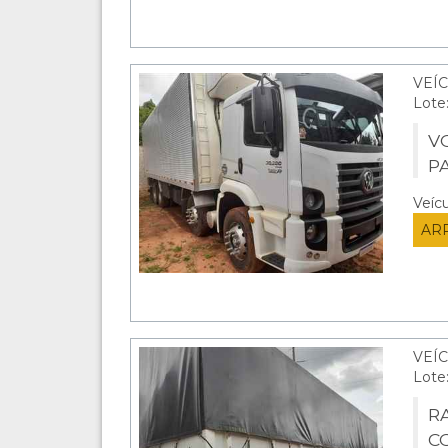
VEÍ
Lote
V
P
Veíc
AR
VEÍ
Lote
RA
C