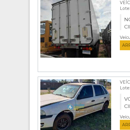
VEÍ
Lote
N
C
Veíc
AR
VEÍC
Lote
V
C
Veíc
AR