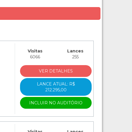
Visitas
Lances
6066
255
VER DETALHES
LANCE ATUAL: R$
212.295,00
INCLUIR NO AUDITÓRIO
Visitas
Lances