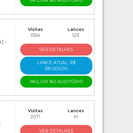
INCLUIR NO AUDITÓRIO
Visitas
Lances
3354
523
) -
VER DETALHES
LANCE ATUAL: R$
381.500,00
INCLUIR NO AUDITÓRIO
Visitas
Lances
2071
41
R
VER DETALHES