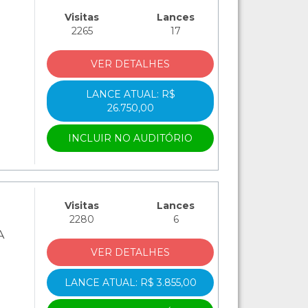
Visitas
Lances
2265
17
VER DETALHES
LANCE ATUAL: R$
26.750,00
INCLUIR NO AUDITÓRIO
Visitas
Lances
2280
6
A
VER DETALHES
LANCE ATUAL: R$ 3.855,00