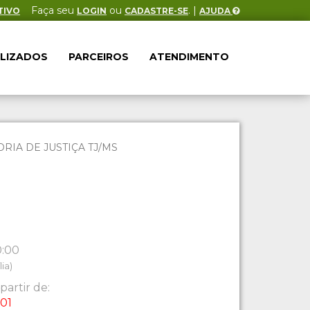
Faça seu
ou
. |
TIVO
LOGIN
CADASTRE-SE
AJUDA
ALIZADOS
PARCEIROS
ATENDIMENTO
IA DE JUSTIÇA TJ/MS
0:00
ia)
partir de:
:01