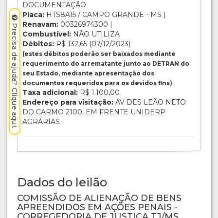
DOCUMENTAÇÃO
Placa:
HTS8A15 / CAMPO GRANDE - MS |
Renavam:
00326974300 |
Precisa de ajuda? Clique aqui.
Combustível:
NÃO UTILIZA
Débitos:
R$ 132,65 (07/12/2023)
(estes débitos poderão ser baixados mediante
requerimento do arrematante junto ao DETRAN do
seu Estado, mediante apresentação dos
documentos requeridos para os devidos fins)
Taxa adicional:
R$ 1.100,00
Endereço para visitação:
AV DES LEÃO NETO
DO CARMO 2100, EM FRENTE UNIDERP
AGRARIAS
Dados do leilão
COMISSÃO DE ALIENAÇÃO DE BENS
APREENDIDOS EM AÇÕES PENAIS -
CORREGEDORIA DE JUSTIÇA TJ/MS