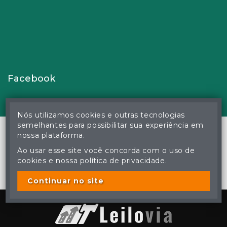
Facebook
Nós utilizamos cookies e outras tecnologias
semelhantes para possibilitar sua experiência em
nossa plataforma.
Ao usar esse site você concorda com o uso de
© Gustavo Correa Pereira da Silva - Leiloeiro Público Oficial -
cookies e nossa política de privacidade.
Matrícula nº 26 JUCEMS - Todos os direitos reservados
A cópia ou reprodução não autorizada do conteúdo deste site
poderá acarretar em penas previstas em lei.
Continuar no site
Plataforma