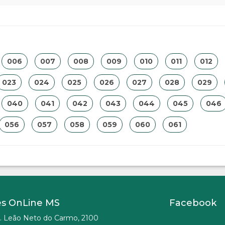
006
007
008
009
010
011
012
023
024
025
026
027
028
029
040
041
042
043
044
045
046
056
057
058
059
060
061
es OnLine MS
Facebook
. Leão Neto do Carmo, 2100