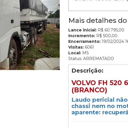
Mais detalhes do 
Lance inicial:
R$ 60.795,00
Incremento:
R$ 500,00
Encerramento:
19/02/2024 16
Visitas:
6061
Local:
MS
Status: ARREMATADO
Descrição:
VOLVO FH 520 6
(BRANCO)
Laudo pericial nã
chassi nem no mot
aparente: recuperá