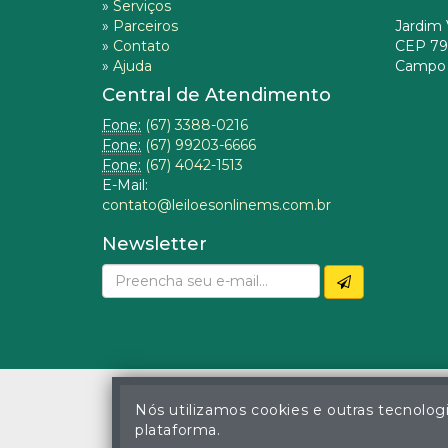
»
Serviços
»
Parceiros
Jardim 
»
Contato
CEP 79
»
Ajuda
Campo 
Central de Atendimento
Fone:
(67) 3388-0216
Fone:
(67) 99203-6666
Fone:
(67) 4042-1513
E-Mail:
contato@leiloesonlinems.com.br
Newsletter
Nós utilizamos cookies e outras tecnolog
plataforma.
© Gustavo Correa Pereir