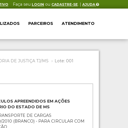
Faça seu
ou
. |
TIVO
LOGIN
CADASTRE-SE
AJUDA
ALIZADOS
PARCEIROS
ATENDIMENTO
IA DE JUSTIÇA TJ/MS
Lote: 001
EÍCULOS APREENDIDOS EM AÇÕES
ÁRIO DO ESTADO DE MS
TRANSPORTE DE CARGAS
10/2010 (BRANCO) - PARA CIRCULAR COM
ÇÃO