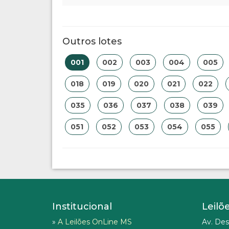
Outros lotes
001
002
003
004
005
018
019
020
021
022
035
036
037
038
039
051
052
053
054
055
Institucional
Leilõ
»
A Leilões OnLine MS
Av. Des