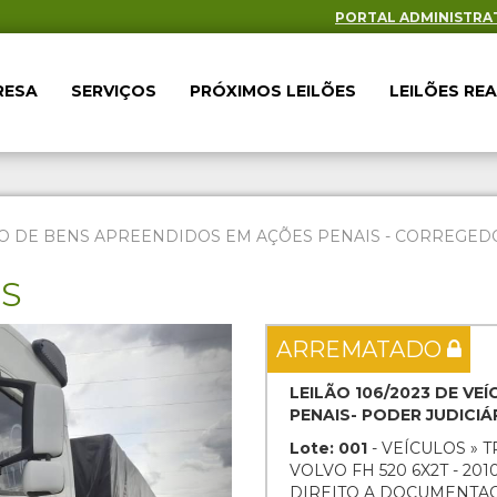
PORTAL ADMINISTRA
RESA
SERVIÇOS
PRÓXIMOS LEILÕES
LEILÕES RE
O DE BENS APREENDIDOS EM AÇÕES PENAIS - CORREGEDOR
ES
Next
ARREMATADO
LEILÃO 106/2023 DE V
PENAIS- PODER JUDICI
Lote: 001
- VEÍCULOS » 
VOLVO FH 520 6X2T - 20
DIREITO A DOCUMENTA