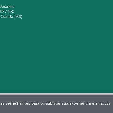
Veraneio
037-100
Grande (MS)
ias semelhantes para possibilitar sua experiência em nossa
a da Silva - Leiloeiro Público Oficial - Matrícula nº 26 JUCEMS - Todo