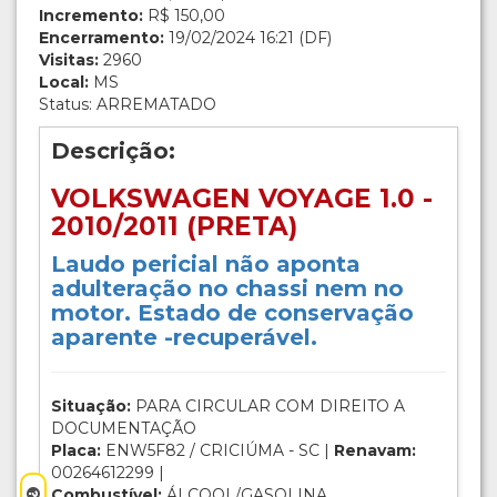
Incremento:
R$ 150,00
Encerramento:
19/02/2024 16:21 (DF)
Visitas:
2960
Local:
MS
Status: ARREMATADO
Descrição:
VOLKSWAGEN VOYAGE 1.0 -
2010/2011 (PRETA)
Laudo pericial não aponta
adulteração no chassi nem no
motor. Estado de conservação
aparente -recuperável.
Situação:
PARA CIRCULAR COM DIREITO A
DOCUMENTAÇÃO
Placa:
ENW5F82 / CRICIÚMA - SC |
Renavam:
00264612299 |
Combustível:
ÁLCOOL/GASOLINA