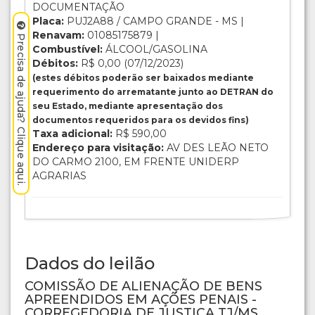
DOCUMENTAÇÃO
Placa:
PUJ2A88 / CAMPO GRANDE - MS |
Renavam:
01085175879 |
Precisa de ajuda? Clique aqui.
Combustível:
ÁLCOOL/GASOLINA
Débitos:
R$ 0,00 (07/12/2023)
(estes débitos poderão ser baixados mediante
requerimento do arrematante junto ao DETRAN do
seu Estado, mediante apresentação dos
documentos requeridos para os devidos fins)
Taxa adicional:
R$ 590,00
Endereço para visitação:
AV DES LEÃO NETO
DO CARMO 2100, EM FRENTE UNIDERP
AGRARIAS
Dados do leilão
COMISSÃO DE ALIENAÇÃO DE BENS
APREENDIDOS EM AÇÕES PENAIS -
CORREGEDORIA DE JUSTIÇA TJ/MS