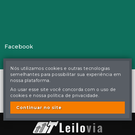
Facebook
Nós utilizamos cookies e outras tecnologias
semelhantes para possibilitar sua experiência em
nossa plataforma.
Ao usar esse site você concorda com o uso de
© Gustavo Correa Pereira da Silva - Leiloeiro Público Oficial -
cookies e nossa política de privacidade.
Matrícula nº 26 JUCEMS - Todos os direitos reservados
A cópia ou reprodução não autorizada do conteúdo deste site
poderá acarretar em penas previstas em lei.
Continuar no site
Plataforma