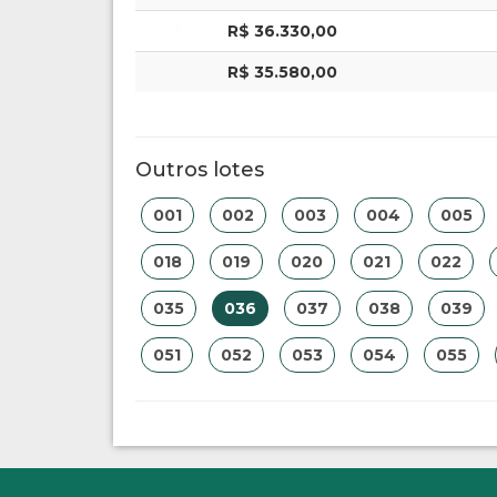
R$ 36.330,00
R$ 35.580,00
Outros lotes
001
002
003
004
005
018
019
020
021
022
035
036
037
038
039
051
052
053
054
055