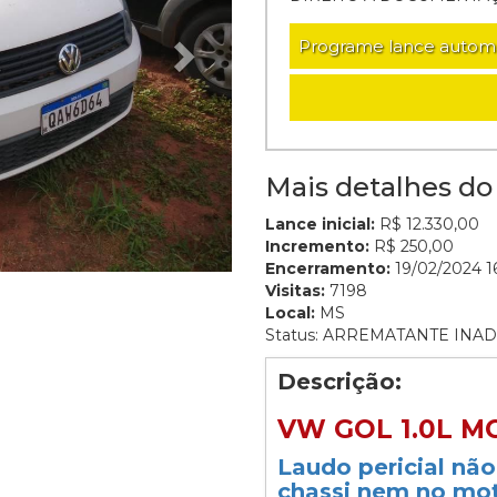
Programe lance autom
Mais detalhes do 
Lance inicial:
R$ 12.330,00
Incremento:
R$ 250,00
Encerramento:
19/02/2024 16
Visitas:
7198
Local:
MS
Status: ARREMATANTE INA
Descrição:
VW GOL 1.0L MC
Laudo pericial nã
chassi nem no mot