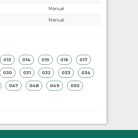
Manual
Manual
013
014
015
016
017
030
031
032
033
034
047
048
049
050