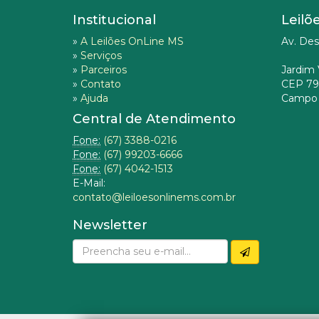
Institucional
Leilõ
»
A Leilões OnLine MS
Av. Des
»
Serviços
»
Parceiros
Jardim 
»
Contato
CEP 79
»
Ajuda
Campo 
Central de Atendimento
Fone:
(67) 3388-0216
Fone:
(67) 99203-6666
Fone:
(67) 4042-1513
E-Mail:
contato@leiloesonlinems.com.br
Newsletter