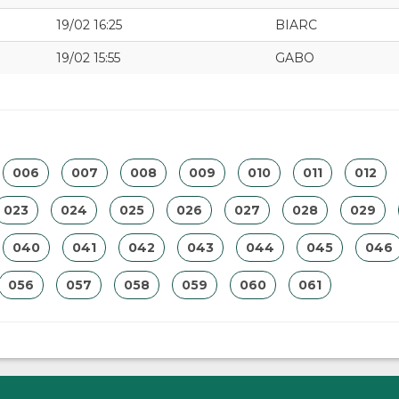
19/02 16:25
BIARC
19/02 15:55
GABO
006
007
008
009
010
011
012
023
024
025
026
027
028
029
040
041
042
043
044
045
046
056
057
058
059
060
061