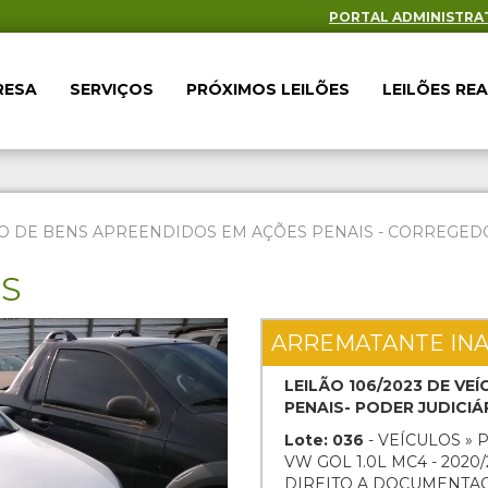
PORTAL ADMINISTRA
RESA
SERVIÇOS
PRÓXIMOS LEILÕES
LEILÕES RE
O DE BENS APREENDIDOS EM AÇÕES PENAIS - CORREGEDOR
ES
Next
ARREMATANTE IN
LEILÃO 106/2023 DE V
PENAIS- PODER JUDICI
Lote: 036
- VEÍCULOS » 
VW GOL 1.0L MC4 - 2020
DIREITO A DOCUMENTA