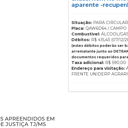
aparente -recuperá
Situação:
PARA CIRCULAR
Placa:
QAW6D64 / CAMPO 
Combustível:
ÁLCOOL/GA
Débitos:
R$ 415,43 (07/12/2
(estes débitos poderão ser 
arrematante junto ao DETRAN
documentos requeridos para 
Taxa adicional:
R$ 590,00
Endereço para visitação:
A
FRENTE UNIDERP AGRAR
NS APREENDIDOS EM
E JUSTIÇA TJ/MS