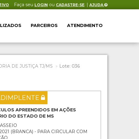
Faça seu
ou
. |
TIVO
LOGIN
CADASTRE-SE
AJUDA
ALIZADOS
PARCEIROS
ATENDIMENTO
IA DE JUSTIÇA TJ/MS
Lote: 036
ADIMPLENTE
EÍCULOS APREENDIDOS EM AÇÕES
ÁRIO DO ESTADO DE MS
PASSEIO
/2021 (BRANCA) - PARA CIRCULAR COM
ÇÃO