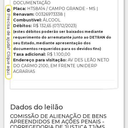
DOCUMENTAÇÃO
Placa:
HTS8A14 / CAMPO GRANDE - MS |
Renavam:
00326973338 |
Precisa de ajuda? Clique aqui.
Combustível:
ÁLCOOL
Débitos:
R$ 132,65 (07/12/2023)
(estes débitos poderão ser baixados mediante
requerimento do arrematante junto ao DETRAN do
seu Estado, mediante apresentação dos
documentos requeridos para os devidos fins)
Taxa adicional:
R$ 1.100,00
Endereço para visitação:
AV DES LEÃO NETO
DO CARMO 2100, EM FRENTE UNIDERP
AGRARIAS
Dados do leilão
COMISSÃO DE ALIENAÇÃO DE BENS
APREENDIDOS EM AÇÕES PENAIS -
CORREGEDORIA DE JUSTIÇA TJ/MS