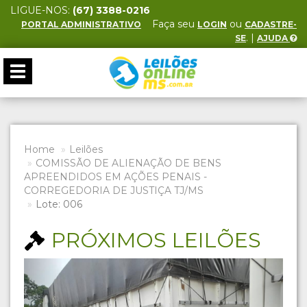
LIGUE-NOS:
(67) 3388-0216
Faça seu
ou
PORTAL ADMINISTRATIVO
LOGIN
CADASTRE-
. |
SE
AJUDA
Toggle
navigation
Home
Leilões
COMISSÃO DE ALIENAÇÃO DE BENS
APREENDIDOS EM AÇÕES PENAIS -
CORREGEDORIA DE JUSTIÇA TJ/MS
Lote: 006
PRÓXIMOS LEILÕES
Previous
Next