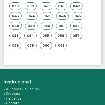
038
039
040
041
042
043
044
045
046
047
048
049
050
051
052
053
054
055
056
057
058
059
060
061
Institucional
»
A Leilões OnLine MS
»
Serviços
»
Parceiros
»
Contato