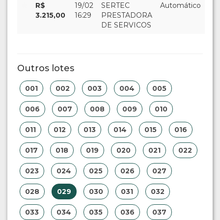
R$
19/02
SERTEC
Automático
3.215,00
16:29
PRESTADORA
DE SERVICOS
Outros lotes
001
002
003
004
005
006
007
008
009
010
011
012
013
014
015
016
017
018
019
020
021
022
023
024
025
026
027
028
029
030
031
032
033
034
035
036
037