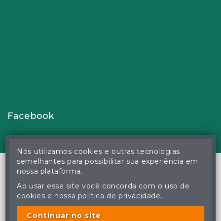
Facebook
Nós utilizamos cookies e outras tecnologias
semelhantes para possibilitar sua experiência em
nossa plataforma.
Ao usar esse site você concorda com o uso de
© Gustavo Correa Pereira da Silva - Leiloeiro Público Oficial -
cookies e nossa política de privacidade.
Matrícula nº 26 JUCEMS - Todos os direitos reservados
A cópia ou reprodução não autorizada do conteúdo deste site
poderá acarretar em penas previstas em lei.
Continuar no site