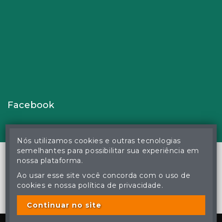
Facebook
Nós utilizamos cookies e outras tecnologias
semelhantes para possibilitar sua experiência em
nossa plataforma.
Ao usar esse site você concorda com o uso de
© Gustavo Correa Pereira da Silva - Leiloeiro Público Oficial -
cookies e nossa política de privacidade.
Matrícula nº 26 JUCEMS - Todos os direitos reservados
A cópia ou reprodução não autorizada do conteúdo deste site
poderá acarretar em penas previstas em lei.
Continuar no site