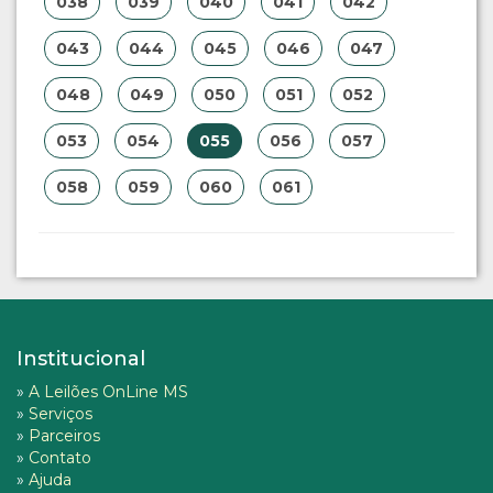
038
039
040
041
042
043
044
045
046
047
048
049
050
051
052
053
054
055
056
057
058
059
060
061
Institucional
»
A Leilões OnLine MS
»
Serviços
»
Parceiros
»
Contato
»
Ajuda