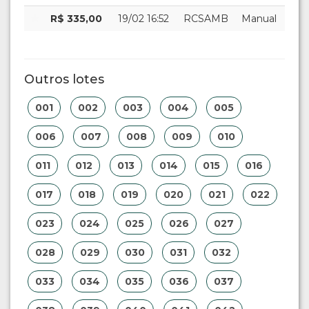
R$ 335,00
19/02 16:52
RCSAMB
Manual
Outros lotes
001
002
003
004
005
006
007
008
009
010
011
012
013
014
015
016
017
018
019
020
021
022
023
024
025
026
027
028
029
030
031
032
033
034
035
036
037