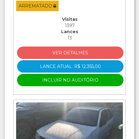
ARREMATADO
Visitas
1397
Lances
13
VER DETALHES
LANCE ATUAL: R$ 12.355,00
INCLUIR NO AUDITÓRIO