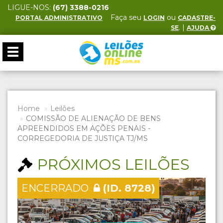
LIGUE-NOS:
(67) 3388-0216
Faça seu
ou
PORTAL ADMINISTRATIVO
LOGIN
CADASTRE-
. |
SE
AJUDA
Toggle
navigation
Home
Leilões
COMISSÃO DE ALIENAÇÃO DE BENS
APREENDIDOS EM AÇÕES PENAIS -
CORREGEDORIA DE JUSTIÇA TJ/MS
PRÓXIMOS LEILÕES
ENCERRADO
(ID. 8728)