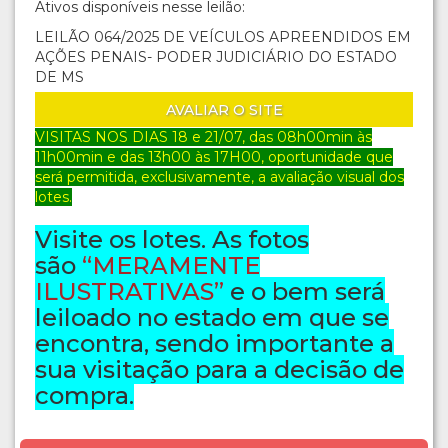
Ativos disponíveis nesse leilão:
LEILÃO 064/2025 DE VEÍCULOS APREENDIDOS EM
AÇÕES PENAIS- PODER JUDICIÁRIO DO ESTADO
DE MS
AVALIAR O SITE
VISITAS NOS DIAS 18 e 21/07
, das 08h00min às
11h00min e das 13h00 às 17H00, oportunidade que
será permitida, exclusivamente, a avaliação visual dos
lotes.
Visite os lotes. As fotos
são
“MERAMENTE
ILUSTRATIVAS”
e o bem será
leiloado no estado em que se
encontra, sendo importante a
sua visitação para a decisão de
compra.