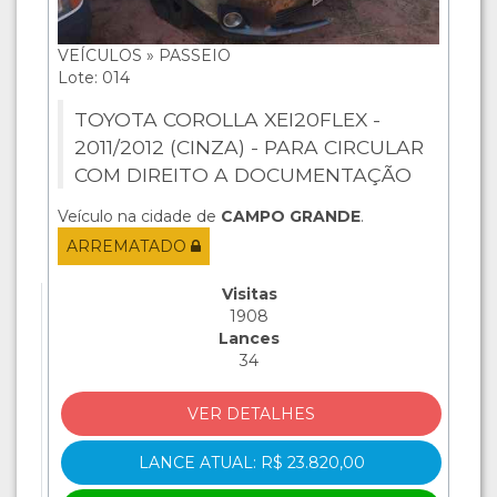
VEÍCULOS » PASSEIO
Lote: 014
TOYOTA COROLLA XEI20FLEX -
2011/2012 (CINZA) - PARA CIRCULAR
COM DIREITO A DOCUMENTAÇÃO
Veículo na cidade de
CAMPO GRANDE
.
ARREMATADO
Visitas
1908
Lances
34
VER DETALHES
LANCE ATUAL: R$ 23.820,00