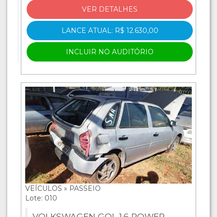
VER DETALHES
LANCE ATUAL: R$ 12.630,00
INCLUIR NO AUDITÓRIO
VEÍCULOS » PASSEIO
Lote: 010
VOLKSWAGEN GOL 1.6 POWER -