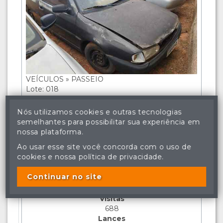
VEÍCULOS » PASSEIO
Lote: 018
VOLKSWAGEN GOL SPECIAL -
Nós utilizamos cookies e outras tecnologias
2002/2002 (CINZA) - PARA
semelhantes para possibilitar sua experiência em
nossa plataforma.
CIRCULAR COM DIREITO A
DOCUMENTAÇÃO
Ao usar esse site você concorda com o uso de
cookies e nossa política de privacidade.
Veículo na cidade de
CAMPO GRANDE
.
Continuar no site
SEM LANCE
Visitas
688
Lances