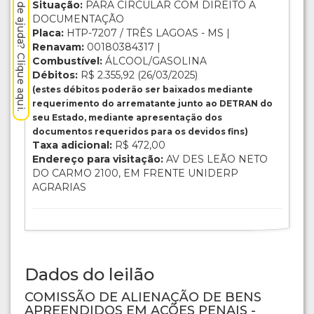
Precisa de ajuda? Clique aqui.
Situação:
PARA CIRCULAR COM DIREITO A
DOCUMENTAÇÃO
Placa:
HTP-7207 / TRÊS LAGOAS - MS |
Renavam:
00180384317 |
Combustível:
ÁLCOOL/GASOLINA
Débitos:
R$ 2.355,92 (26/03/2025)
(estes débitos poderão ser baixados mediante
requerimento do arrematante junto ao DETRAN do
seu Estado, mediante apresentação dos
documentos requeridos para os devidos fins)
Taxa adicional:
R$ 472,00
Endereço para visitação:
AV DES LEÃO NETO
DO CARMO 2100, EM FRENTE UNIDERP
AGRARIAS
Dados do leilão
COMISSÃO DE ALIENAÇÃO DE BENS
APREENDIDOS EM AÇÕES PENAIS -