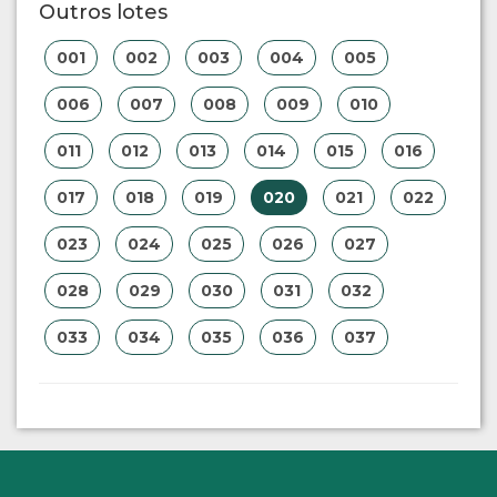
Outros lotes
001
002
003
004
005
006
007
008
009
010
011
012
013
014
015
016
017
018
019
020
021
022
023
024
025
026
027
028
029
030
031
032
033
034
035
036
037